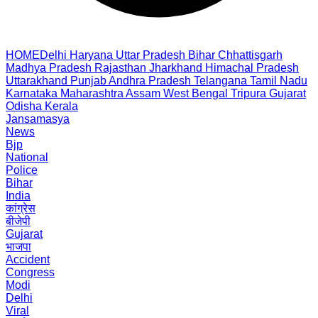
HOME
Delhi
Haryana
Uttar Pradesh
Bihar
Chhattisgarh
Madhya Pradesh
Rajasthan
Jharkhand
Himachal Pradesh
Uttarakhand
Punjab
Andhra Pradesh
Telangana
Tamil Nadu
Karnataka
Maharashtra
Assam
West Bengal
Tripura
Gujarat
Odisha
Kerala
Jansamasya
News
Bjp
National
Police
Bihar
India
कांग्रेस
बीजेपी
Gujarat
भाजपा
Accident
Congress
Modi
Delhi
Viral