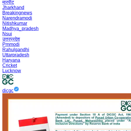
मारपीट
Jharkhand
Breakingnews
Narendramodi
Nitishkumar
Madhya_pradesh
Nsui
उत्तरप्रदेश
Pmmodi
Rahulgandhi
Uttarpradesh
Haryana
Cricket
Lucknow
dicgc