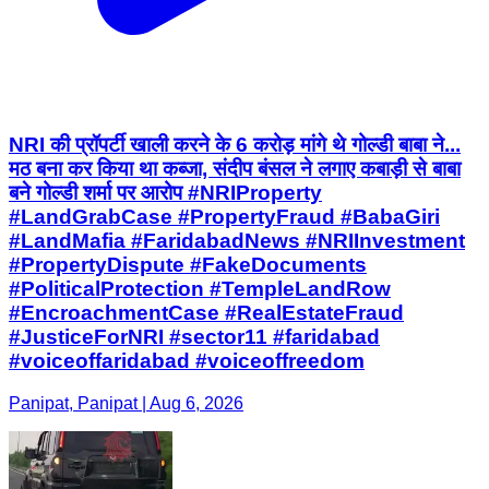
NRI की प्रॉपर्टी खाली करने के 6 करोड़ मांगे थे गोल्डी बाबा ने...
मठ बना कर किया था कब्जा, संदीप बंसल ने लगाए कबाड़ी से बाबा
बने गोल्डी शर्मा पर आरोप #NRIProperty
#LandGrabCase #PropertyFraud #BabaGiri
#LandMafia #FaridabadNews #NRIInvestment
#PropertyDispute #FakeDocuments
#PoliticalProtection #TempleLandRow
#EncroachmentCase #RealEstateFraud
#JusticeForNRI #sector11 #faridabad
#voiceoffaridabad #voiceoffreedom
Panipat, Panipat | Aug 6, 2026