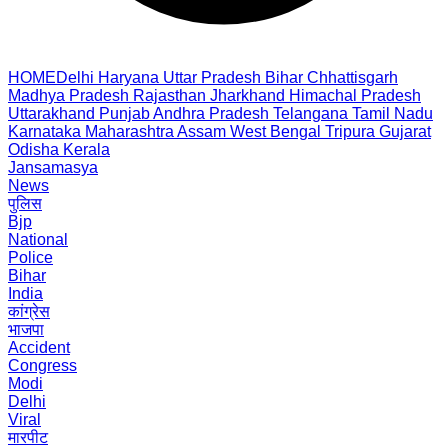
HOME
Delhi
Haryana
Uttar Pradesh
Bihar
Chhattisgarh
Madhya Pradesh
Rajasthan
Jharkhand
Himachal Pradesh
Uttarakhand
Punjab
Andhra Pradesh
Telangana
Tamil Nadu
Karnataka
Maharashtra
Assam
West Bengal
Tripura
Gujarat
Odisha
Kerala
Jansamasya
News
पुलिस
Bjp
National
Police
Bihar
India
कांग्रेस
भाजपा
Accident
Congress
Modi
Delhi
Viral
मारपीट