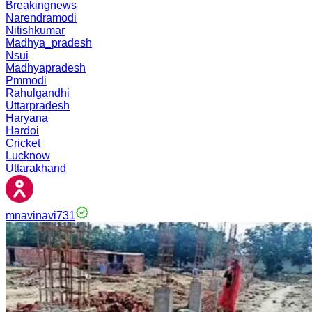
Breakingnews
Narendramodi
Nitishkumar
Madhya_pradesh
Nsui
Madhyapradesh
Pmmodi
Rahulgandhi
Uttarpradesh
Haryana
Hardoi
Cricket
Lucknow
Uttarakhand
mnavinavi731