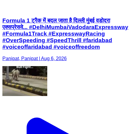
Formula 1 ट्रैक में बदल जाता है दिल्ली मुंबई वडोदरा
एक्सप्रेसवे... #DelhiMumbaiVadodaraExpressway
#Formula1Track #ExpresswayRacing
#OverSpeeding #SpeedThrill #faridabad
#voiceoffaridabad #voiceoffreedom
Panipat, Panipat | Aug 6, 2026