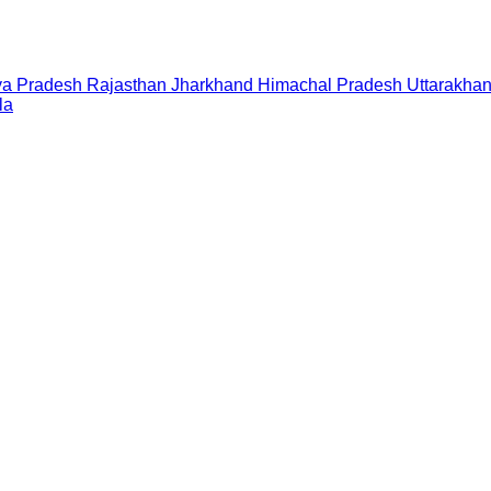
a Pradesh
Rajasthan
Jharkhand
Himachal Pradesh
Uttarakha
la