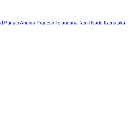
nd
Punjab
Andhra Pradesh
Telangana
Tamil Nadu
Karnataka