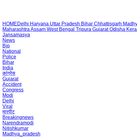
HOME
Delhi
Haryana
Uttar Pradesh
Bihar
Chhattisgarh
Madhy
Maharashtra
Assam
West Bengal
Tripura
Gujarat
Odisha
Kera
Jansamasya
News
Bjp
National
Police
Bihar
India
कांग्रेस
Gujarat
Accident
Congress
Modi
Delhi
Viral
मारपीट
Breakingnews
Narendramodi
Nitishkumar
Madhya_pradesh