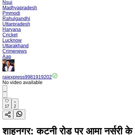
Nsui
Madhyapradesh
Pmmodi
Rahulgandhi
Uttarpradesh
Haryana
Cricket
Lucknow
Uttarakhand
Crimenews
Aap
rajexpress9981919202
No video available
17
2
शाहनगर: कटनी रोड पर आमा नर्सरी के प