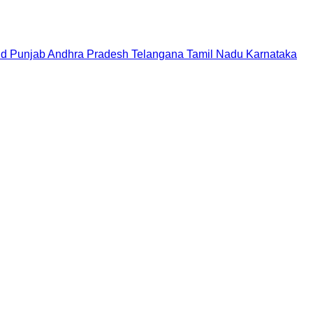
nd
Punjab
Andhra Pradesh
Telangana
Tamil Nadu
Karnataka