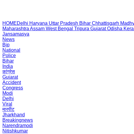
HOME
Delhi
Haryana
Uttar Pradesh
Bihar
Chhattisgarh
Madhy
Maharashtra
Assam
West Bengal
Tripura
Gujarat
Odisha
Kera
Jansamasya
News
Bjp
National
Police
Bihar
India
कांग्रेस
Gujarat
Accident
Congress
Modi
Delhi
Viral
मारपीट
Jharkhand
Breakingnews
Narendramodi
Nitishkumar