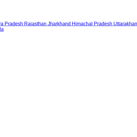
a Pradesh
Rajasthan
Jharkhand
Himachal Pradesh
Uttarakha
la