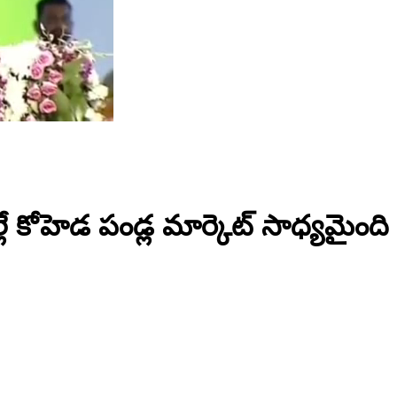
లే కోహెడ పండ్ల మార్కెట్ సాధ్యమైంది : ఎ