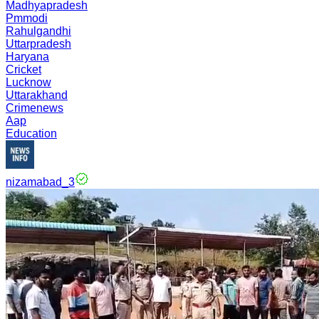
Madhyapradesh
Pmmodi
Rahulgandhi
Uttarpradesh
Haryana
Cricket
Lucknow
Uttarakhand
Crimenews
Aap
Education
nizamabad_3