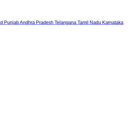
nd
Punjab
Andhra Pradesh
Telangana
Tamil Nadu
Karnataka