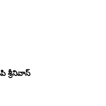
 శ్రీనివాస్