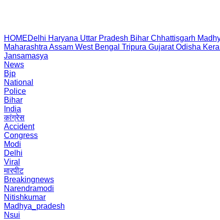
HOME
Delhi
Haryana
Uttar Pradesh
Bihar
Chhattisgarh
Madhy
Maharashtra
Assam
West Bengal
Tripura
Gujarat
Odisha
Kera
Jansamasya
News
Bjp
National
Police
Bihar
India
कांग्रेस
Accident
Congress
Modi
Delhi
Viral
मारपीट
Breakingnews
Narendramodi
Nitishkumar
Madhya_pradesh
Nsui