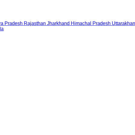
a Pradesh
Rajasthan
Jharkhand
Himachal Pradesh
Uttarakha
la