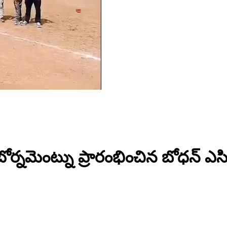
ోర్నమెంట్ను ప్రారంభించిన బోధన్ ఎసిపి