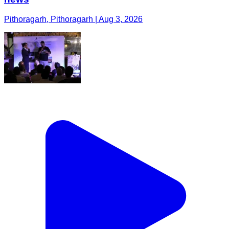
Pithoragarh, Pithoragarh | Aug 3, 2026