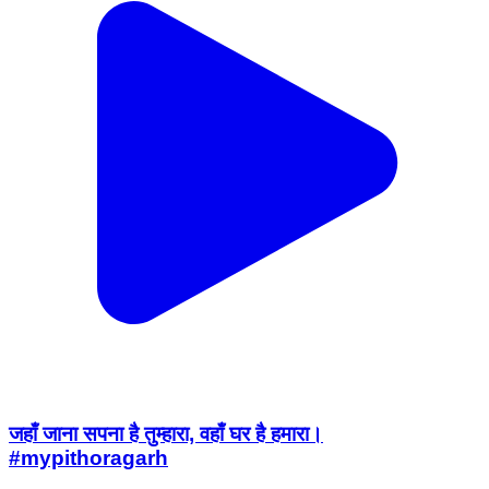
जहाँ जाना सपना है तुम्हारा, वहाँ घर है हमारा।
#mypithoragarh