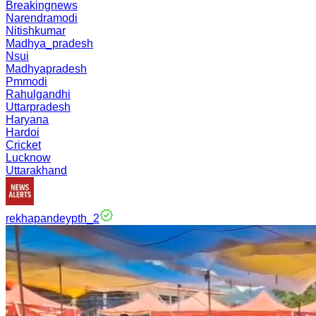
Breakingnews
Narendramodi
Nitishkumar
Madhya_pradesh
Nsui
Madhyapradesh
Pmmodi
Rahulgandhi
Uttarpradesh
Haryana
Hardoi
Cricket
Lucknow
Uttarakhand
rekhapandeypth_2