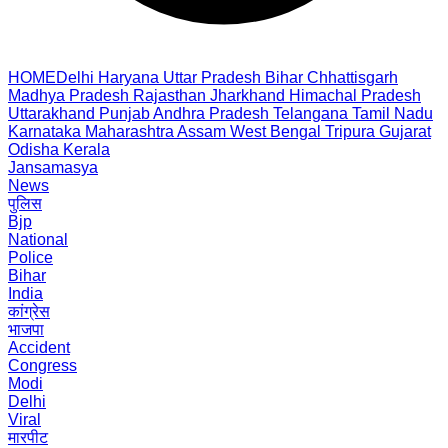
HOME
Delhi
Haryana
Uttar Pradesh
Bihar
Chhattisgarh
Madhya Pradesh
Rajasthan
Jharkhand
Himachal Pradesh
Uttarakhand
Punjab
Andhra Pradesh
Telangana
Tamil Nadu
Karnataka
Maharashtra
Assam
West Bengal
Tripura
Gujarat
Odisha
Kerala
Jansamasya
News
पुलिस
Bjp
National
Police
Bihar
India
कांग्रेस
भाजपा
Accident
Congress
Modi
Delhi
Viral
मारपीट