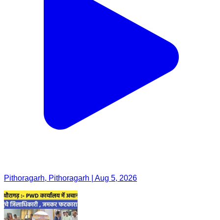
Pithoragarh, Pithoragarh | Aug 5, 2026