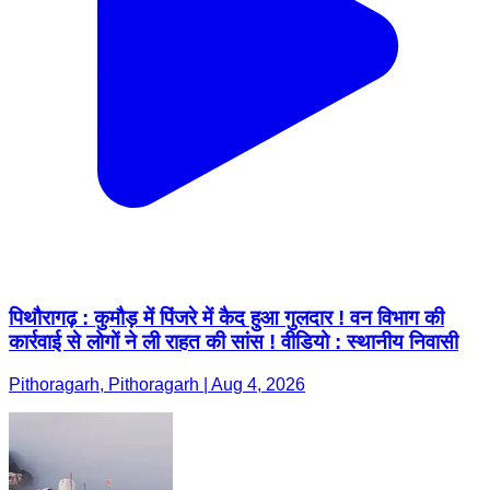
पिथौरागढ़ : कुमौड़ में पिंजरे में कैद हुआ गुलदार ! वन विभाग की
कार्रवाई से लोगों ने ली राहत की सांस ! वीडियो : स्थानीय निवासी
Pithoragarh, Pithoragarh | Aug 4, 2026