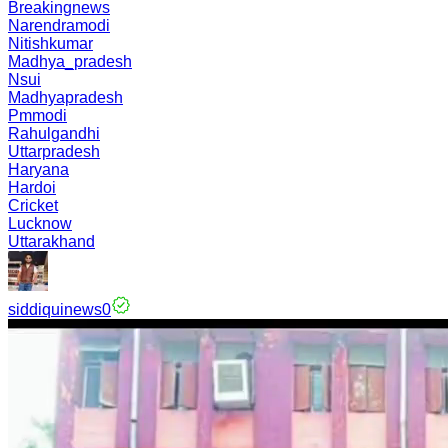
Breakingnews
Narendramodi
Nitishkumar
Madhya_pradesh
Nsui
Madhyapradesh
Pmmodi
Rahulgandhi
Uttarpradesh
Haryana
Hardoi
Cricket
Lucknow
Uttarakhand
siddiquinews0