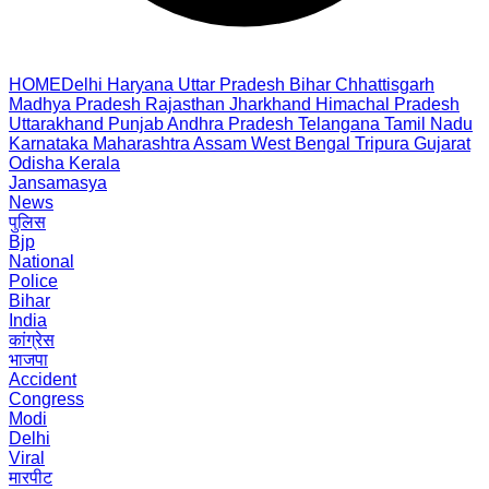
HOME
Delhi
Haryana
Uttar Pradesh
Bihar
Chhattisgarh
Madhya Pradesh
Rajasthan
Jharkhand
Himachal Pradesh
Uttarakhand
Punjab
Andhra Pradesh
Telangana
Tamil Nadu
Karnataka
Maharashtra
Assam
West Bengal
Tripura
Gujarat
Odisha
Kerala
Jansamasya
News
पुलिस
Bjp
National
Police
Bihar
India
कांग्रेस
भाजपा
Accident
Congress
Modi
Delhi
Viral
मारपीट