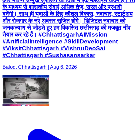
और भविष्य उन्मुख सुशासन की दिशा में एक महत्वपूर्ण कदम है। AI
के माध्यम से शासकीय सेवाएं अधिक तेज़, सरल और प्रभावी
बनेंगी। साथ ही युवाओं के लिए कौशल विकास, नवाचार, स्टार्टअप
और रोजगार के नए अवसर सृजित होंगे। डिजिटल नवाचार को
जनकल्याण से जोड़ते हुए हम विकसित छत्तीसगढ़ की मजबूत नींव
तैयार कर रहे हैं। #ChhattisgarhAIMission
#ArtificialIntelligence #SkillDevelopment
#ViksitChhattisgarh #VishnuDeoSai
#Chhattisgarh #Sushasansarkar
Balod, Chhattisgarh | Aug 6, 2026