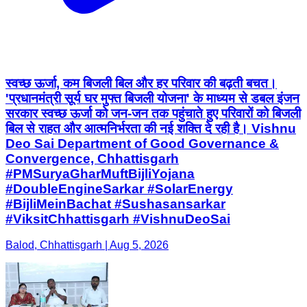
स्वच्छ ऊर्जा, कम बिजली बिल और हर परिवार की बढ़ती बचत।
'प्रधानमंत्री सूर्य घर मुफ्त बिजली योजना' के माध्यम से डबल इंजन
सरकार स्वच्छ ऊर्जा को जन-जन तक पहुंचाते हुए परिवारों को बिजली
बिल से राहत और आत्मनिर्भरता की नई शक्ति दे रही है। Vishnu
Deo Sai Department of Good Governance &
Convergence, Chhattisgarh
#PMSuryaGharMuftBijliYojana
#DoubleEngineSarkar #SolarEnergy
#BijliMeinBachat #Sushasansarkar
#ViksitChhattisgarh #VishnuDeoSai
Balod, Chhattisgarh | Aug 5, 2026