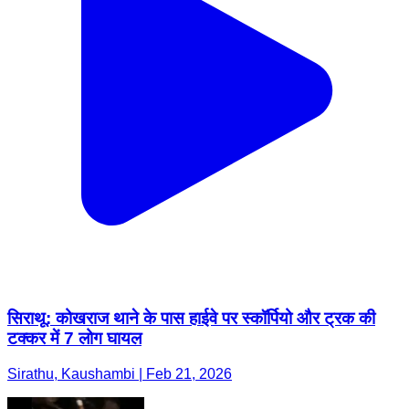
सिराथू: कोखराज थाने के पास हाईवे पर स्कॉर्पियो और ट्रक की
टक्कर में 7 लोग घायल
Sirathu, Kaushambi | Feb 21, 2026