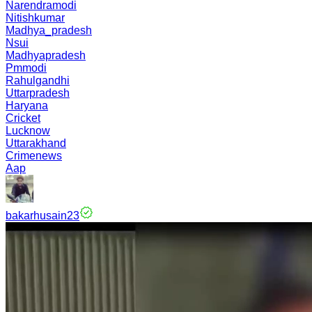
Narendramodi
Nitishkumar
Madhya_pradesh
Nsui
Madhyapradesh
Pmmodi
Rahulgandhi
Uttarpradesh
Haryana
Cricket
Lucknow
Uttarakhand
Crimenews
Aap
bakarhusain23