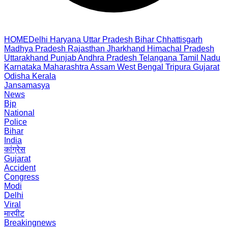
HOME
Delhi
Haryana
Uttar Pradesh
Bihar
Chhattisgarh
Madhya Pradesh
Rajasthan
Jharkhand
Himachal Pradesh
Uttarakhand
Punjab
Andhra Pradesh
Telangana
Tamil Nadu
Karnataka
Maharashtra
Assam
West Bengal
Tripura
Gujarat
Odisha
Kerala
Jansamasya
News
Bjp
National
Police
Bihar
India
कांग्रेस
Gujarat
Accident
Congress
Modi
Delhi
Viral
मारपीट
Breakingnews