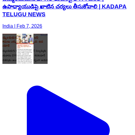
ఉపాధ్యాయుడిపై ఖాటిన చర్యలు తీసుకోవాలి | KADAPA
TELUGU NEWS
India | Feb 7, 2026