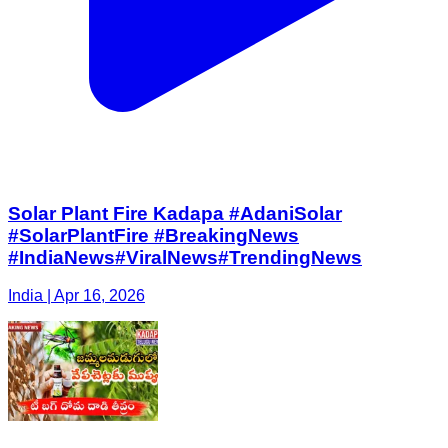
Solar Plant Fire Kadapa #AdaniSolar
#SolarPlantFire #BreakingNews
#IndiaNews#ViralNews#TrendingNews
India | Apr 16, 2026