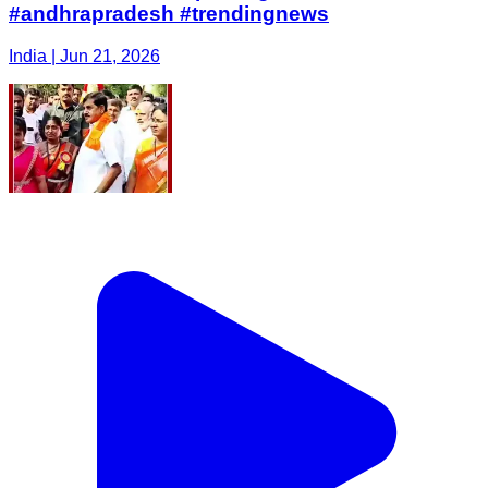
#andhrapradesh #trendingnews
India | Jun 21, 2026