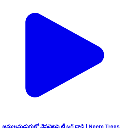
జమ్మలమడుగులో వేపచెట్లపై టీ బగ్ దాడి | Neem Trees