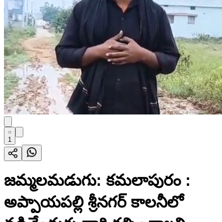
1
జమ్మలమడుగు: కమలాపురం :
అప్పాయపల్లి శ్రీనగర్ కాలనీలో