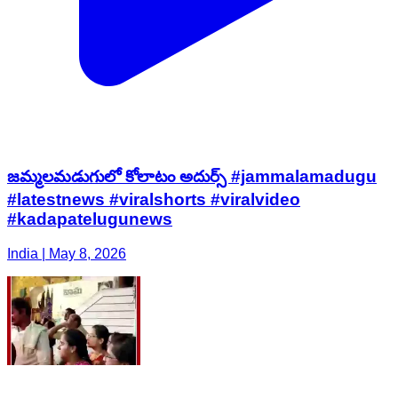
జమ్మలమడుగులో కోలాటం అదుర్స్ #jammalamadugu
#latestnews #viralshorts #viralvideo
#kadapatelugunews
India | May 8, 2026