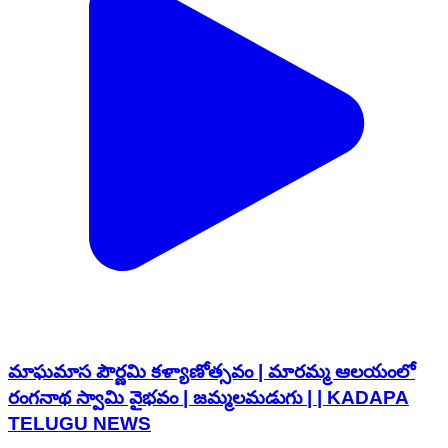
మాఘమాస పౌర్ణమి కళ్యాణోత్సవం | మారమ్మ ఆలయంలో
రంగనాథ స్వామి వైభవం | జమ్మలమడుగు | | KADAPA
TELUGU NEWS
India | Feb 1, 2026