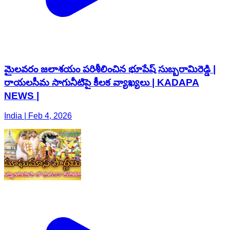
మైలవరం జలాశయం పరిశీలించిన భూపేష్ సుబ్బరామిరెడ్డి |
రాయలసీమ సాగునీటిపై కీలక వ్యాఖ్యలు | KADAPA
NEWS |
India | Feb 4, 2026