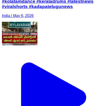
#kolatamdance #keraladrums #latestnews
#viralshorts #kadapatelugunews
India | May 6, 2026