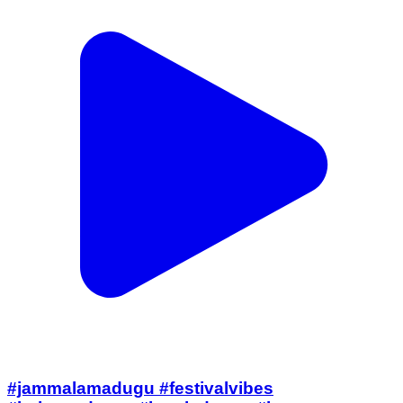
#jammalamadugu #festivalvibes