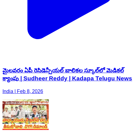
మైలవరం ఏపీ రెసిడెన్సీయల్ బాలికల స్కూల్‌లో మెడికల్
క్యాంపు | Sudheer Reddy | Kadapa Telugu News
India | Feb 8, 2026