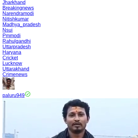
Jharkhand
Breakingnews
Narendramodi
Nitishkumar
Madhya_pradesh
Nsui
Pmmodi
Rahulgandhi
Uttarpradesh
Haryana
Cricket
Lucknow
Uttarakhand
Crimenews
paluru949