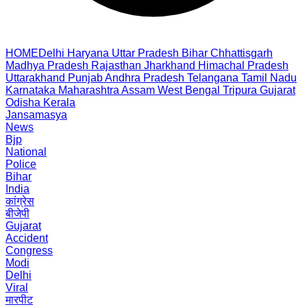
HOME
Delhi
Haryana
Uttar Pradesh
Bihar
Chhattisgarh
Madhya Pradesh
Rajasthan
Jharkhand
Himachal Pradesh
Uttarakhand
Punjab
Andhra Pradesh
Telangana
Tamil Nadu
Karnataka
Maharashtra
Assam
West Bengal
Tripura
Gujarat
Odisha
Kerala
Jansamasya
News
Bjp
National
Police
Bihar
India
कांग्रेस
बीजेपी
Gujarat
Accident
Congress
Modi
Delhi
Viral
मारपीट