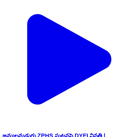
జమ్మలమడుగు ZPHS ఘటనపై DYFI వినతి |