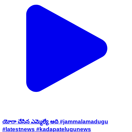
యోగా చేసిన ఎమ్మెల్యే ఆది #jammalamadugu
#latestnews #kadapatelugunews