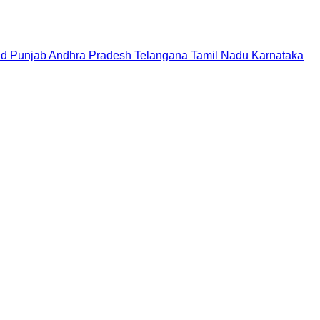
nd
Punjab
Andhra Pradesh
Telangana
Tamil Nadu
Karnataka