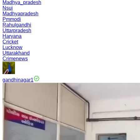
Madhya_pradesh
Nsui
Madhyapradesh
Pmmodi
Rahulgandhi
Uttarpradesh
Haryana
Cricket
Lucknow
Uttarakhand
Crimenews
gandhinagar1