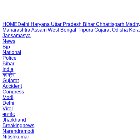
HOME
Delhi
Haryana
Uttar Pradesh
Bihar
Chhattisgarh
Madhy
Maharashtra
Assam
West Bengal
Tripura
Gujarat
Odisha
Kera
Jansamasya
News
Bjp
National
Police
Bihar
India
कांग्रेस
Gujarat
Accident
Congress
Modi
Delhi
Viral
मारपीट
Jharkhand
Breakingnews
Narendramodi
Nitishkumar