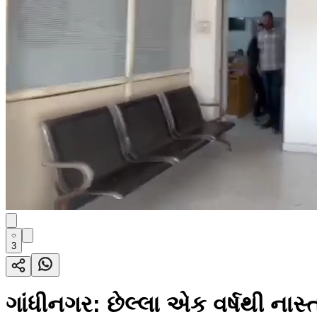
3
ગાંધીનગર: છેલ્લા એક વર્ષથી નાસ