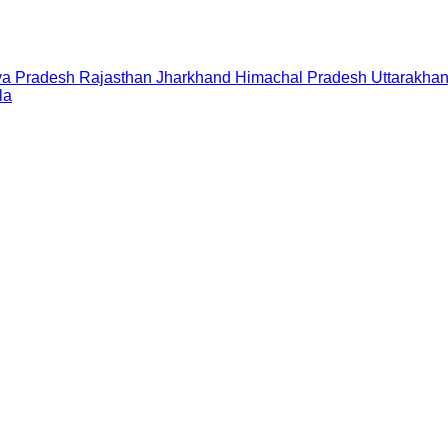
a Pradesh
Rajasthan
Jharkhand
Himachal Pradesh
Uttarakha
la