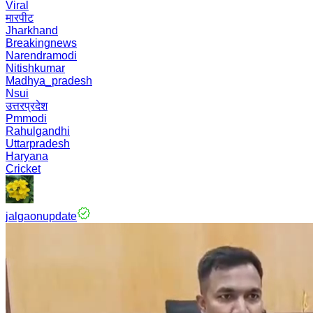
Viral
मारपीट
Jharkhand
Breakingnews
Narendramodi
Nitishkumar
Madhya_pradesh
Nsui
उत्तरप्रदेश
Pmmodi
Rahulgandhi
Uttarpradesh
Haryana
Cricket
jalgaonupdate