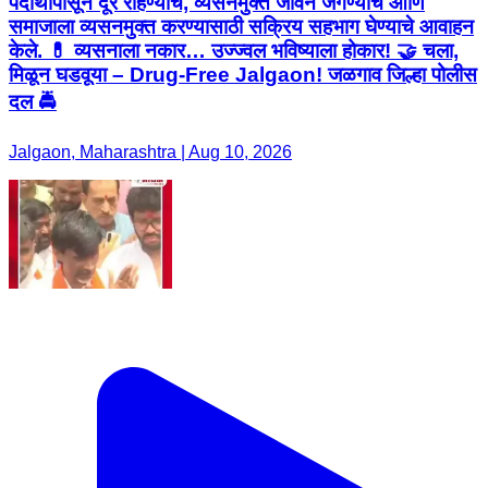
पदार्थांपासून दूर राहण्याचे, व्यसनमुक्त जीवन जगण्याचे आणि
समाजाला व्यसनमुक्त करण्यासाठी सक्रिय सहभाग घेण्याचे आवाहन
केले. 💊 व्यसनाला नकार… उज्ज्वल भविष्याला होकार! 🤝 चला,
मिळून घडवूया – Drug-Free Jalgaon! जळगाव जिल्हा पोलीस
दल 🚔
Jalgaon, Maharashtra | Aug 10, 2026