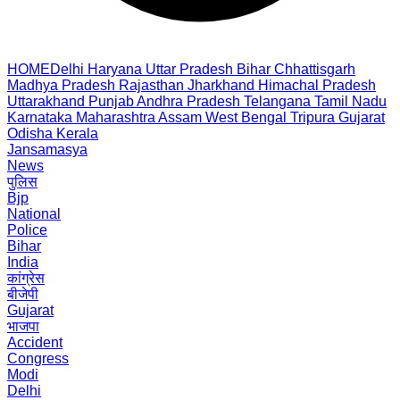
HOME
Delhi
Haryana
Uttar Pradesh
Bihar
Chhattisgarh
Madhya Pradesh
Rajasthan
Jharkhand
Himachal Pradesh
Uttarakhand
Punjab
Andhra Pradesh
Telangana
Tamil Nadu
Karnataka
Maharashtra
Assam
West Bengal
Tripura
Gujarat
Odisha
Kerala
Jansamasya
News
पुलिस
Bjp
National
Police
Bihar
India
कांग्रेस
बीजेपी
Gujarat
भाजपा
Accident
Congress
Modi
Delhi