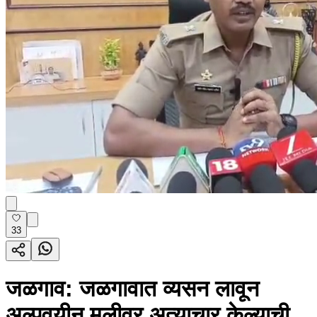
33
जळगाव: जळगावात व्यसन लावून
अल्पवयीन मुलीवर अत्याचार केल्याची