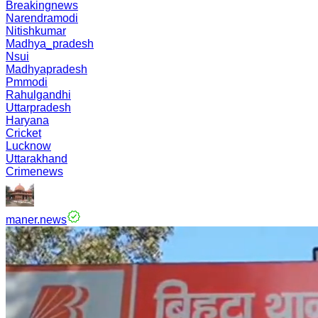
Breakingnews
Narendramodi
Nitishkumar
Madhya_pradesh
Nsui
Madhyapradesh
Pmmodi
Rahulgandhi
Uttarpradesh
Haryana
Cricket
Lucknow
Uttarakhand
Crimenews
maner.news