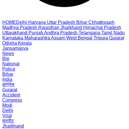
HOME
Delhi
Haryana
Uttar Pradesh
Bihar
Chhattisgarh
Madhya Pradesh
Rajasthan
Jharkhand
Himachal Pradesh
Uttarakhand
Punjab
Andhra Pradesh
Telangana
Tamil Nadu
Karnataka
Maharashtra
Assam
West Bengal
Tripura
Gujarat
Odisha
Kerala
Jansamasya
News
Bjp
National
Police
Bihar
India
कांग्रेस
Gujarat
Accident
Congress
Modi
Delhi
Viral
मारपीट
Jharkhand