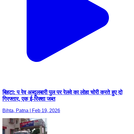
बिहटा: प रेव अब्दुलबारी पुल पर रेलवे का लोहा चोरी करते हुए दो
गिरफ्तार, एक ई-रिक्शा जब्त
Bihta, Patna | Feb 19, 2026