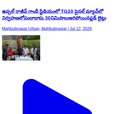
ఉప్పల్ రాజీవ్ గాంధీ స్టేడియంలో TG20 ఫైనల్ మ్యాచ్‌లో
నిర్వహణలోపందాదాపు 30నిమిషాలుఆగిపోయినఫ్లడ్ లైట్లు
Mahbubnagar Urban, Mahbubnagar | Jul 12, 2026