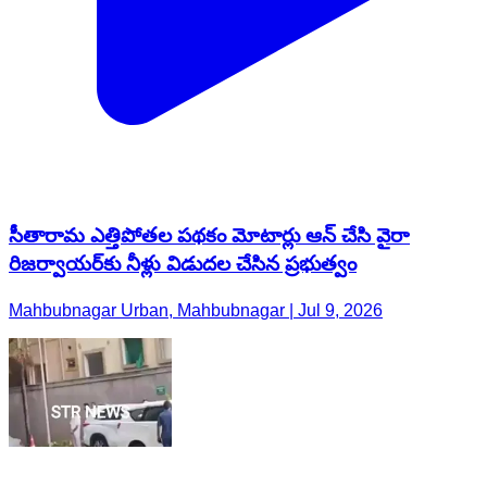
సీతారామ ఎత్తిపోతల పథకం మోటార్లు ఆన్ చేసి వైరా
రిజర్వాయర్‌కు నీళ్లు విడుదల చేసిన ప్రభుత్వం
Mahbubnagar Urban, Mahbubnagar | Jul 9, 2026