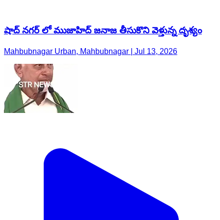
షాద్ నగర్ లో ముజాహిద్ జనాజ తీసుకొని వెళ్తున్న దృశ్యం
Mahbubnagar Urban, Mahbubnagar | Jul 13, 2026