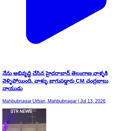
నేను అభివృద్ధి చేసిన హైదరాబాద్ తెలంగాణ వాళ్ళకి
వెళ్ళిపోయింది. వాళ్ళు బాగుపడ్డారు CM చంద్రబాబు
నాయుడు
Mahbubnagar Urban, Mahbubnagar | Jul 13, 2026