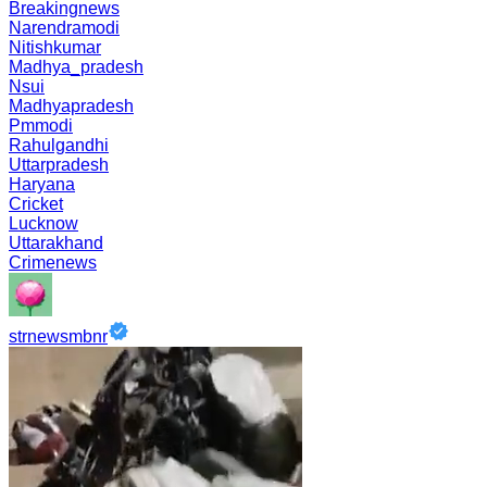
Breakingnews
Narendramodi
Nitishkumar
Madhya_pradesh
Nsui
Madhyapradesh
Pmmodi
Rahulgandhi
Uttarpradesh
Haryana
Cricket
Lucknow
Uttarakhand
Crimenews
strnewsmbnr