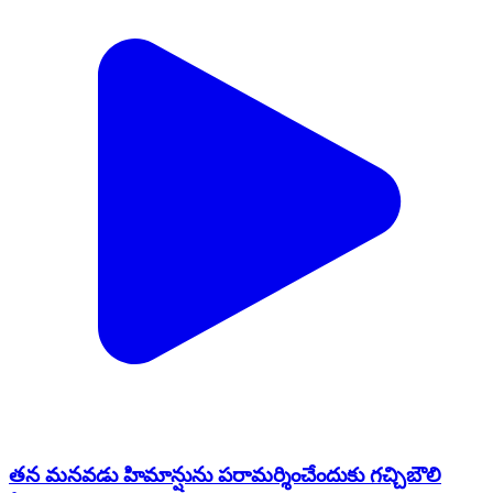
తన మనవడు హిమాన్షును పరామర్శించేందుకు గచ్చిబౌలి