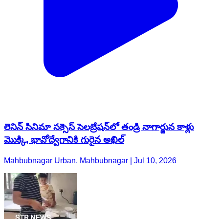
లెనిన్ సినిమా సక్సెస్ సెలబ్రేషన్‌లో తండ్రి నాగార్జున కాళ్లు
మొక్కి, భావోద్వేగానికి గురైన అఖిల్
Mahbubnagar Urban, Mahbubnagar | Jul 10, 2026