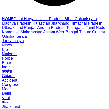
HOME
Delhi
Haryana
Uttar Pradesh
Bihar
Chhattisgarh
Madhya Pradesh
Rajasthan
Jharkhand
Himachal Pradesh
Uttarakhand
Punjab
Andhra Pradesh
Telangana
Tamil Nadu
Karnataka
Maharashtra
Assam
West Bengal
Tripura
Gujarat
Odisha
Kerala
Jansamasya
News
Bjp
National
Police
Bihar
India
कांग्रेस
Gujarat
Accident
Congress
Modi
Delhi
Viral
मारपीट
Jharkhand