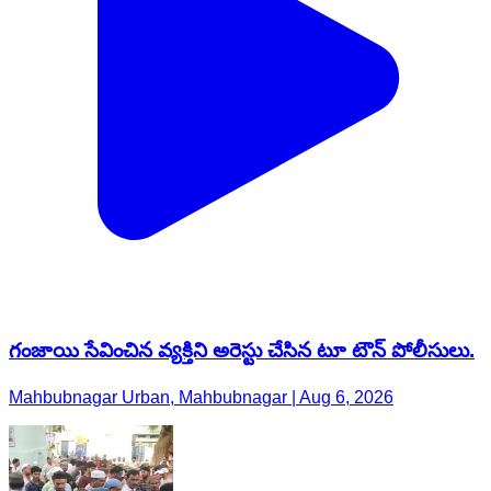
గంజాయి సేవించిన వ్యక్తిని అరెస్టు చేసిన టూ టౌన్ పోలీసులు.
Mahbubnagar Urban, Mahbubnagar | Aug 6, 2026