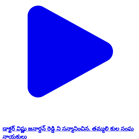
డాక్టర్ విష్ణు జనార్దన్ రెడ్డి ని సన్మానించిన. తమ్మలి కుల సంఘ
నాయకులు