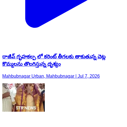
రాజీవ్ గృహకల్ప లో కరెంట్ తీగలకు తాకుతున్న చెట్ల
కొమ్మలను తొలగిస్తున్న దృశ్యం
Mahbubnagar Urban, Mahbubnagar | Jul 7, 2026