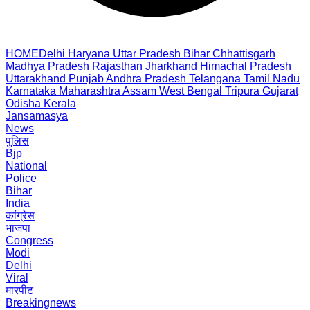
HOME
Delhi
Haryana
Uttar Pradesh
Bihar
Chhattisgarh
Madhya Pradesh
Rajasthan
Jharkhand
Himachal Pradesh
Uttarakhand
Punjab
Andhra Pradesh
Telangana
Tamil Nadu
Karnataka
Maharashtra
Assam
West Bengal
Tripura
Gujarat
Odisha
Kerala
Jansamasya
News
पुलिस
Bjp
National
Police
Bihar
India
कांग्रेस
भाजपा
Congress
Modi
Delhi
Viral
मारपीट
Breakingnews