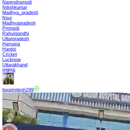
Narendramodi
Nitishkumar
Madhya_pradesh
Nsui
Madhyapradesh
Pmmodi
Rahulgandhi
Uttarpradesh
Haryana
Hardoi
Cricket
Lucknow
Uttarakhand
लखनऊ
tiwarinitesh299