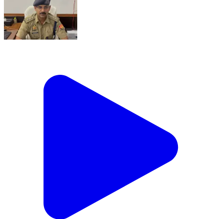
*थाना सुखपुरा जनपद बलिया पुलिस द्वारा गोवंश तस्करी से सम्बन्धित