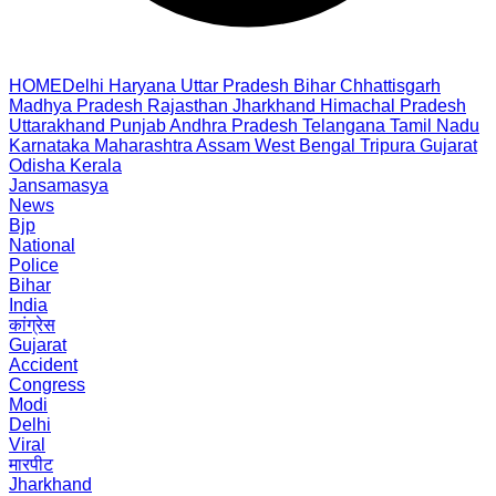
HOME
Delhi
Haryana
Uttar Pradesh
Bihar
Chhattisgarh
Madhya Pradesh
Rajasthan
Jharkhand
Himachal Pradesh
Uttarakhand
Punjab
Andhra Pradesh
Telangana
Tamil Nadu
Karnataka
Maharashtra
Assam
West Bengal
Tripura
Gujarat
Odisha
Kerala
Jansamasya
News
Bjp
National
Police
Bihar
India
कांग्रेस
Gujarat
Accident
Congress
Modi
Delhi
Viral
मारपीट
Jharkhand