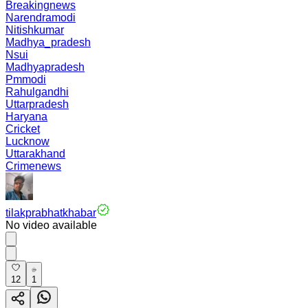
Breakingnews
Narendramodi
Nitishkumar
Madhya_pradesh
Nsui
Madhyapradesh
Pmmodi
Rahulgandhi
Uttarpradesh
Haryana
Cricket
Lucknow
Uttarakhand
Crimenews
tilakprabhatkhabar
No video available
12
1