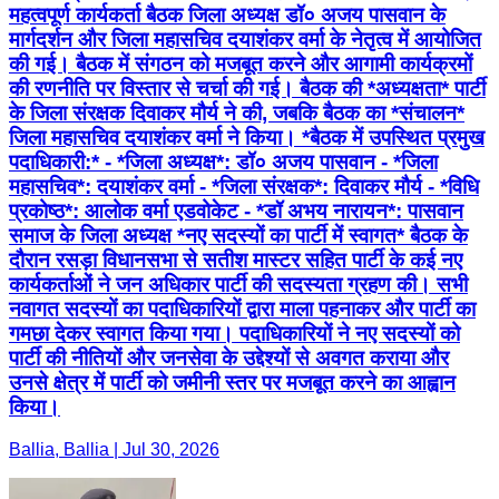
जिला महासचिव दयाशंकर वर्मा ने किया। *बैठक में उपस्थित प्रमुख
पदाधिकारी:* - *जिला अध्यक्ष*: डॉ० अजय पासवान - *जिला
महासचिव*: दयाशंकर वर्मा - *जिला संरक्षक*: दिवाकर मौर्य - *विधि
प्रकोष्ठ*: आलोक वर्मा एडवोकेट - *डॉ अभय नारायन*: पासवान
समाज के जिला अध्यक्ष *नए सदस्यों का पार्टी में स्वागत* बैठक के
दौरान रसड़ा विधानसभा से सतीश मास्टर सहित पार्टी के कई नए
कार्यकर्ताओं ने जन अधिकार पार्टी की सदस्यता ग्रहण की। सभी
नवागत सदस्यों का पदाधिकारियों द्वारा माला पहनाकर और पार्टी का
गमछा देकर स्वागत किया गया। पदाधिकारियों ने नए सदस्यों को
पार्टी की नीतियों और जनसेवा के उद्देश्यों से अवगत कराया और
उनसे क्षेत्र में पार्टी को जमीनी स्तर पर मजबूत करने का आह्वान
किया।
Ballia, Ballia | Jul 30, 2026