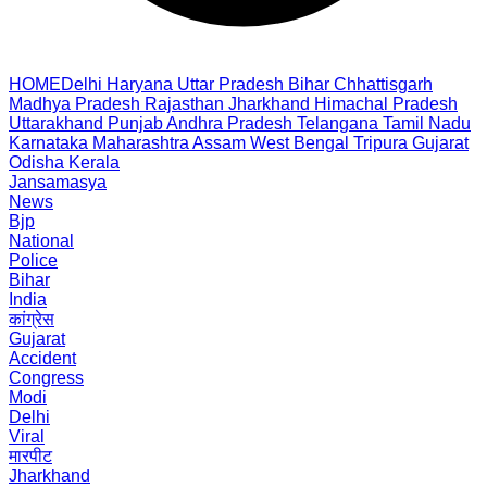
HOME
Delhi
Haryana
Uttar Pradesh
Bihar
Chhattisgarh
Madhya Pradesh
Rajasthan
Jharkhand
Himachal Pradesh
Uttarakhand
Punjab
Andhra Pradesh
Telangana
Tamil Nadu
Karnataka
Maharashtra
Assam
West Bengal
Tripura
Gujarat
Odisha
Kerala
Jansamasya
News
Bjp
National
Police
Bihar
India
कांग्रेस
Gujarat
Accident
Congress
Modi
Delhi
Viral
मारपीट
Jharkhand