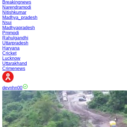
Breakingnews
Narendramodi
Nitishkumar
Madhya_pradesh
Nsui
Madhyapradesh
Pmmodi
Rahulgandhi
Uttarpradesh
Haryana
Cricket
Lucknow
Uttarakhand
Crimenews
devnhn00