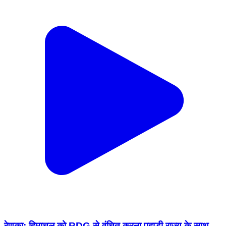
रेणुका: हिमाचल को RDG से वंचित करना पहाड़ी राज्य के साथ