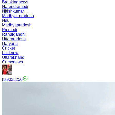
Breakingnews
Narendramodi
Nitishkumar
Madhya_pradesh
Nsui
Madhyapradesh
Pmmodi
Rahulgandhi
Uttarpradesh
Haryana
Cricket
Lucknow
Uttarakhand
Crimenews
hs9038250