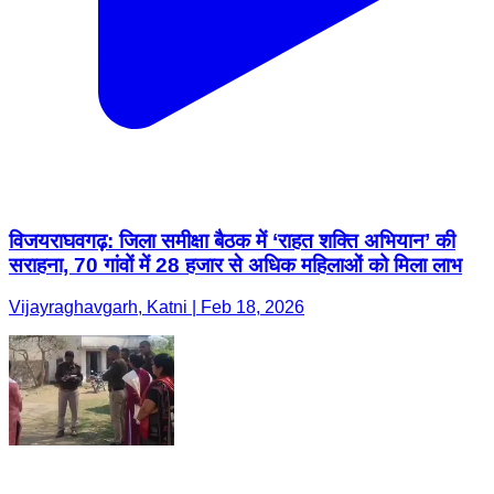
विजयराघवगढ़: जिला समीक्षा बैठक में ‘राहत शक्ति अभियान’ की
सराहना, 70 गांवों में 28 हजार से अधिक महिलाओं को मिला लाभ
Vijayraghavgarh, Katni | Feb 18, 2026