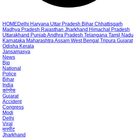
HOME
Delhi
Haryana
Uttar Pradesh
Bihar
Chhattisgarh
Madhya Pradesh
Rajasthan
Jharkhand
Himachal Pradesh
Uttarakhand
Punjab
Andhra Pradesh
Telangana
Tamil Nadu
Karnataka
Maharashtra
Assam
West Bengal
Tripura
Gujarat
Odisha
Kerala
Jansamasya
News
Bjp
National
Police
Bihar
India
कांग्रेस
Gujarat
Accident
Congress
Modi
Delhi
Viral
मारपीट
Jharkhand