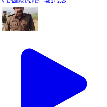
Vijayraghavgarh, Katni | Feb 17, 2026