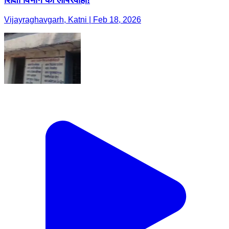
Vijayraghavgarh, Katni | Feb 18, 2026