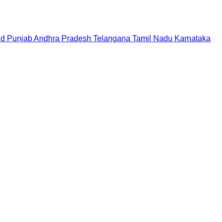
nd
Punjab
Andhra Pradesh
Telangana
Tamil Nadu
Karnataka