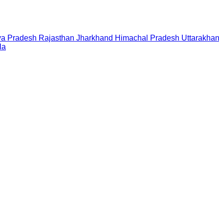
a Pradesh
Rajasthan
Jharkhand
Himachal Pradesh
Uttarakha
la