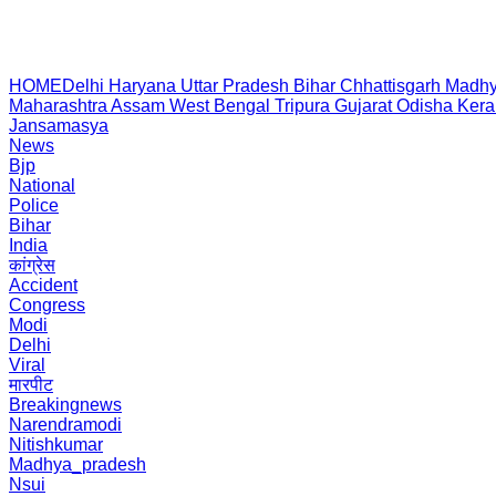
HOME
Delhi
Haryana
Uttar Pradesh
Bihar
Chhattisgarh
Madhy
Maharashtra
Assam
West Bengal
Tripura
Gujarat
Odisha
Kera
Jansamasya
News
Bjp
National
Police
Bihar
India
कांग्रेस
Accident
Congress
Modi
Delhi
Viral
मारपीट
Breakingnews
Narendramodi
Nitishkumar
Madhya_pradesh
Nsui