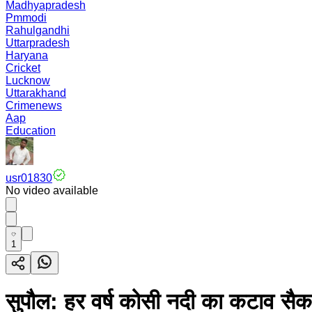
Madhyapradesh
Pmmodi
Rahulgandhi
Uttarpradesh
Haryana
Cricket
Lucknow
Uttarakhand
Crimenews
Aap
Education
usr01830
No video available
1
सुपौल: हर वर्ष कोसी नदी का कटाव सैक