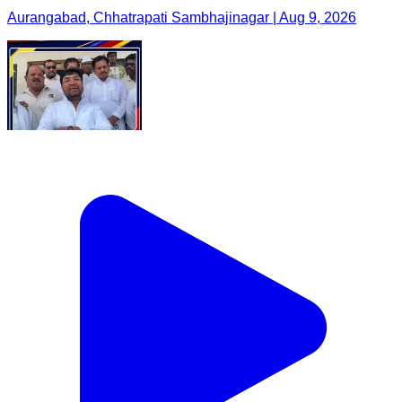
Aurangabad, Chhatrapati Sambhajinagar | Aug 9, 2026