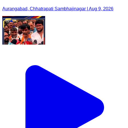
Aurangabad, Chhatrapati Sambhajinagar | Aug 9, 2026