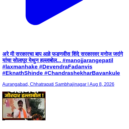
अरे मी सरकारचा बाप आहे फडणवीस शिंदे सरकारवर मनोज जरांगे
यांचा सोलापूर येथुन हल्लाबोल... #manojjarangepatil
#laxmanhake #DevendraFadanvis
#EknathShinde #ChandrashekharBavankule
Aurangabad, Chhatrapati Sambhajinagar | Aug 8, 2026