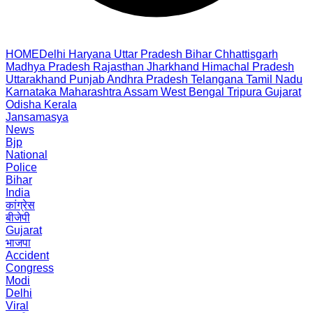
HOME
Delhi
Haryana
Uttar Pradesh
Bihar
Chhattisgarh
Madhya Pradesh
Rajasthan
Jharkhand
Himachal Pradesh
Uttarakhand
Punjab
Andhra Pradesh
Telangana
Tamil Nadu
Karnataka
Maharashtra
Assam
West Bengal
Tripura
Gujarat
Odisha
Kerala
Jansamasya
News
Bjp
National
Police
Bihar
India
कांग्रेस
बीजेपी
Gujarat
भाजपा
Accident
Congress
Modi
Delhi
Viral