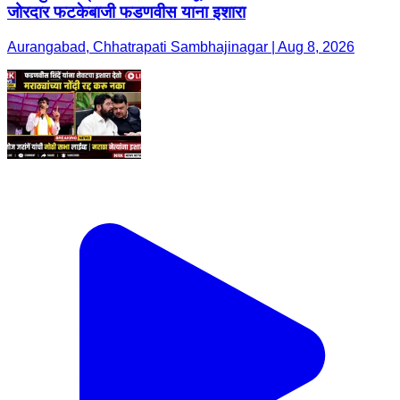
जोरदार फटकेबाजी फडणवीस याना इशारा
Aurangabad, Chhatrapati Sambhajinagar | Aug 8, 2026