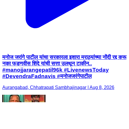
मनोज जरांगे पाटील यांचा सरकारला इशारा मराठ्यांच्या नोंदी रद्द करू
नका फडणवीस शिंदे यांची सत्ता उलथून टाकीन..
#manojjarangepatil96k #LivenewsToday
#DevendraFadnavis #मनोजजरंगेपाटील
Aurangabad, Chhatrapati Sambhajinagar | Aug 8, 2026