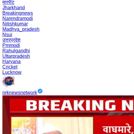
मारपीट
Jharkhand
Breakingnews
Narendramodi
Nitishkumar
Madhya_pradesh
Nsui
उत्तरप्रदेश
Pmmodi
Rahulgandhi
Uttarpradesh
Haryana
Cricket
Lucknow
nrknewsnetwork