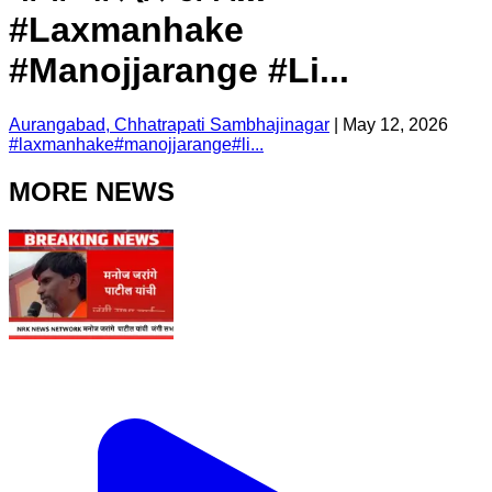
#Laxmanhake
#Manojjarange #Li...
Aurangabad, Chhatrapati Sambhajinagar
|
May 12, 2026
#
laxmanhake
#
manojjarange
#
li...
MORE NEWS