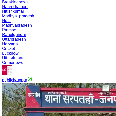
Breakingnews
Narendramodi
Nitishkumar
Madhya_pradesh
Nsui
Madhyapradesh
Pmmodi
Rahulgandhi
Uttarpradesh
Haryana
Cricket
Lucknow
Uttarakhand
Crimenews
publicjaunpur