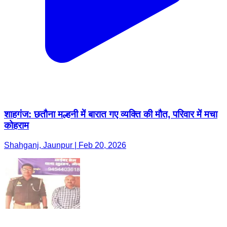
शाहगंज: छतौना मल्हनी में बारात गए व्यक्ति की मौत, परिवार में मचा
कोहराम
Shahganj, Jaunpur | Feb 20, 2026