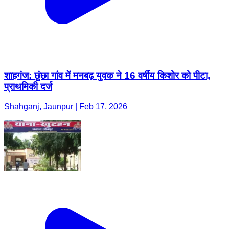
शाहगंज: छुंछा गांव में मनबढ़ युवक ने 16 वर्षीय किशोर को पीटा,
प्राथमिकी दर्ज
Shahganj, Jaunpur | Feb 17, 2026