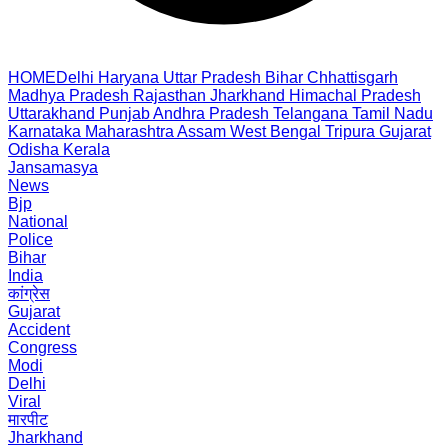
HOME
Delhi
Haryana
Uttar Pradesh
Bihar
Chhattisgarh
Madhya Pradesh
Rajasthan
Jharkhand
Himachal Pradesh
Uttarakhand
Punjab
Andhra Pradesh
Telangana
Tamil Nadu
Karnataka
Maharashtra
Assam
West Bengal
Tripura
Gujarat
Odisha
Kerala
Jansamasya
News
Bjp
National
Police
Bihar
India
कांग्रेस
Gujarat
Accident
Congress
Modi
Delhi
Viral
मारपीट
Jharkhand