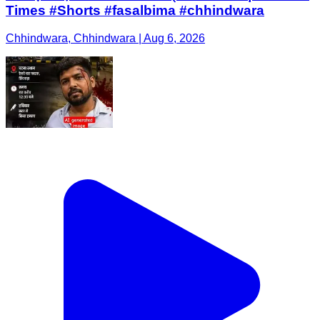
Times #Shorts #fasalbima #chhindwara
Chhindwara, Chhindwara | Aug 6, 2026