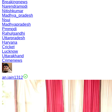
Breakingnews
Narendramodi
Nitishkumar
Madhya_pradesh
Nsui
Madhyapradesh
Pmmodi
Rahulgandhi
Uttarpradesh
Haryana
Cricket
Lucknow
Uttarakhand
Crimenews
an.jain1312