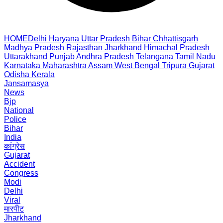
HOME
Delhi
Haryana
Uttar Pradesh
Bihar
Chhattisgarh
Madhya Pradesh
Rajasthan
Jharkhand
Himachal Pradesh
Uttarakhand
Punjab
Andhra Pradesh
Telangana
Tamil Nadu
Karnataka
Maharashtra
Assam
West Bengal
Tripura
Gujarat
Odisha
Kerala
Jansamasya
News
Bjp
National
Police
Bihar
India
कांग्रेस
Gujarat
Accident
Congress
Modi
Delhi
Viral
मारपीट
Jharkhand