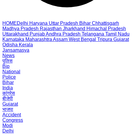
HOME
Delhi
Haryana
Uttar Pradesh
Bihar
Chhattisgarh
Madhya Pradesh
Rajasthan
Jharkhand
Himachal Pradesh
Uttarakhand
Punjab
Andhra Pradesh
Telangana
Tamil Nadu
Karnataka
Maharashtra
Assam
West Bengal
Tripura
Gujarat
Odisha
Kerala
Jansamasya
News
पुलिस
Bjp
National
Police
Bihar
India
कांग्रेस
बीजेपी
Gujarat
भाजपा
Accident
Congress
Modi
Delhi