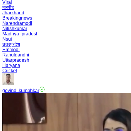
Viral
मारपीट
Jharkhand
Breakingnews
Narendramodi
Nitishkumar
Madhya_pradesh
Nsui
उत्तरप्रदेश
Pmmodi
Rahulgandhi
Uttarpradesh
Haryana
Cricket
govind..kumbhkar