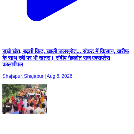
सूखे खेत, बढ़ती किट, खाली जलस्रोत... संकट में किसान, खरीफ
के साथ रबी पर भी खतरा। संदीप गेहलोत राज एक्सप्रेस
कालापीपल
Shajapur, Shajapur | Aug 6, 2026