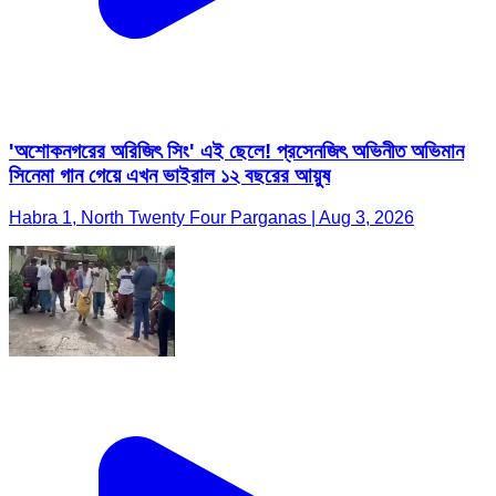
'অশোকনগরের অরিজিৎ সিং' এই ছেলে! প্রসেনজিৎ অভিনীত অভিমান
সিনেমা গান গেয়ে এখন ভাইরাল ১২ বছরের আয়ুষ
Habra 1, North Twenty Four Parganas | Aug 3, 2026