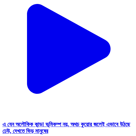
এ যেন অলৌকিক কান্ড! ভূমিকম্প নয়, অথচ কুয়োর জলেই এভাবে উঠছে
ঢেউ, দেখতে ভিড় মানুষের