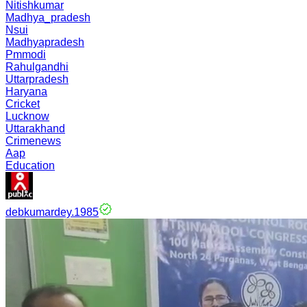
Nitishkumar
Madhya_pradesh
Nsui
Madhyapradesh
Pmmodi
Rahulgandhi
Uttarpradesh
Haryana
Cricket
Lucknow
Uttarakhand
Crimenews
Aap
Education
debkumardey.1985