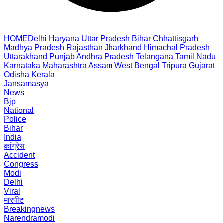
HOME
Delhi
Haryana
Uttar Pradesh
Bihar
Chhattisgarh
Madhya Pradesh
Rajasthan
Jharkhand
Himachal Pradesh
Uttarakhand
Punjab
Andhra Pradesh
Telangana
Tamil Nadu
Karnataka
Maharashtra
Assam
West Bengal
Tripura
Gujarat
Odisha
Kerala
Jansamasya
News
Bjp
National
Police
Bihar
India
कांग्रेस
Accident
Congress
Modi
Delhi
Viral
मारपीट
Breakingnews
Narendramodi