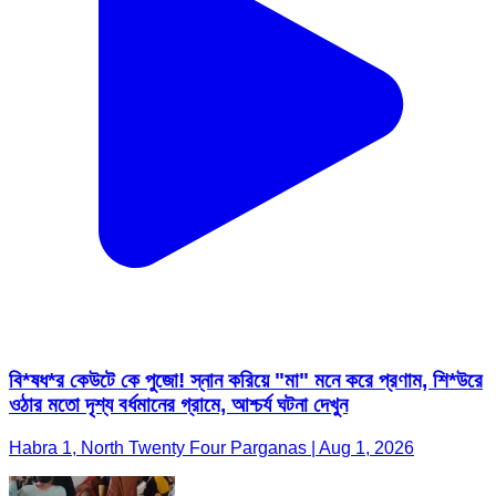
বি*ষধ*র কেউটে কে পুজো! স্নান করিয়ে "মা" মনে করে প্রণাম, শি*উরে
ওঠার মতো দৃশ্য বর্ধমানের গ্রামে, আশ্চর্য ঘটনা দেখুন
Habra 1, North Twenty Four Parganas | Aug 1, 2026