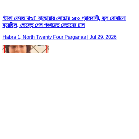
‘টাকা ফেরত দাও!’ হাড়োয়ায় সোচ্চার ১৫০ গ্রামবাসী, ভুল বোঝানো
হয়েছিল, ভেস্তে গেল পঞ্চায়েত নেতাদের চাল
Habra 1, North Twenty Four Parganas | Jul 29, 2026