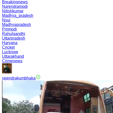
Breakingnews
Narendramodi
Nitishkumar
Madhya_pradesh
Nsui
Madhyapradesh
Pmmodi
Rahulgandhi
Uttarpradesh
Haryana
Cricket
Lucknow
Uttarakhand
Crimenews
rajendrakumbhaka