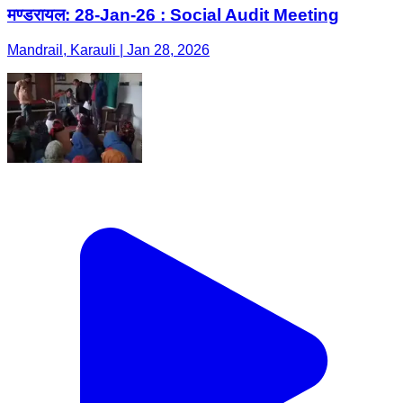
मण्डरायल: 28-Jan-26 : Social Audit Meeting
Mandrail, Karauli | Jan 28, 2026