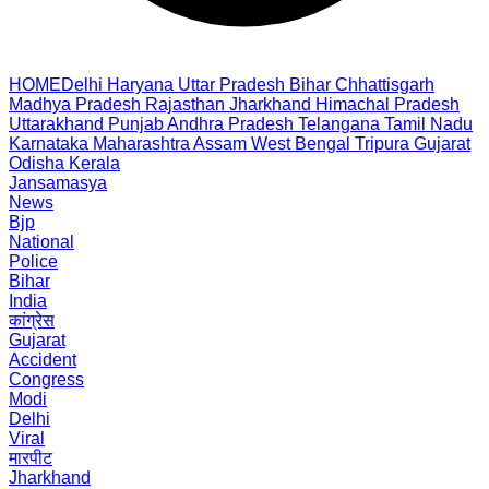
HOME
Delhi
Haryana
Uttar Pradesh
Bihar
Chhattisgarh
Madhya Pradesh
Rajasthan
Jharkhand
Himachal Pradesh
Uttarakhand
Punjab
Andhra Pradesh
Telangana
Tamil Nadu
Karnataka
Maharashtra
Assam
West Bengal
Tripura
Gujarat
Odisha
Kerala
Jansamasya
News
Bjp
National
Police
Bihar
India
कांग्रेस
Gujarat
Accident
Congress
Modi
Delhi
Viral
मारपीट
Jharkhand