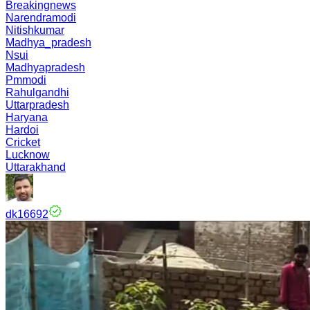
Breakingnews
Narendramodi
Nitishkumar
Madhya_pradesh
Nsui
Madhyapradesh
Pmmodi
Rahulgandhi
Uttarpradesh
Haryana
Hardoi
Cricket
Lucknow
Uttarakhand
dk16692