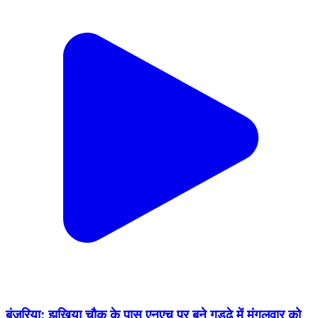
बंजरिया: झखिया चौक के पास एनएच पर बने गड्ढे में मंगलवार को