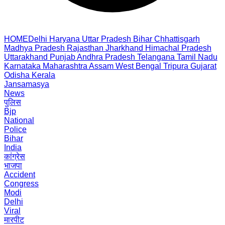
HOME
Delhi
Haryana
Uttar Pradesh
Bihar
Chhattisgarh
Madhya Pradesh
Rajasthan
Jharkhand
Himachal Pradesh
Uttarakhand
Punjab
Andhra Pradesh
Telangana
Tamil Nadu
Karnataka
Maharashtra
Assam
West Bengal
Tripura
Gujarat
Odisha
Kerala
Jansamasya
News
पुलिस
Bjp
National
Police
Bihar
India
कांग्रेस
भाजपा
Accident
Congress
Modi
Delhi
Viral
मारपीट