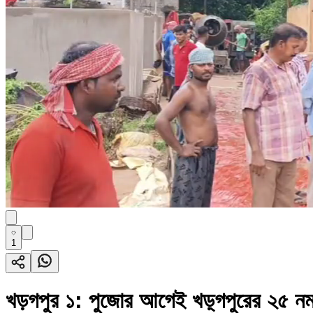
1
খড়গপুর ১: পুজোর আগেই খড়্গপুরের ২৫ নম্বর