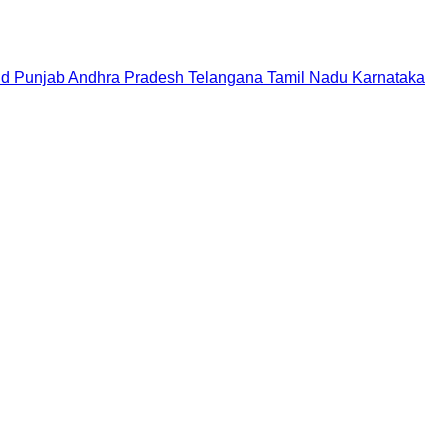
nd
Punjab
Andhra Pradesh
Telangana
Tamil Nadu
Karnataka