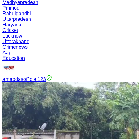
Madhyapradesh
Pmmodi
Rahulgandhi
Uttarpradesh
Haryana
Cricket
Lucknow
Uttarakhand
Crimenews
Aap
Education
arnabdasofficial123