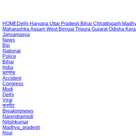
HOME
Delhi
Haryana
Uttar Pradesh
Bihar
Chhattisgarh
Madhy
Maharashtra
Assam
West Bengal
Tripura
Gujarat
Odisha
Kera
Jansamasya
News
Bjp
National
Police
Bihar
India
कांग्रेस
Accident
Congress
Modi
Delhi
Viral
मारपीट
Breakingnews
Narendramodi
Nitishkumar
Madhya_pradesh
Nsui