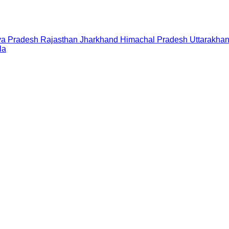
a Pradesh
Rajasthan
Jharkhand
Himachal Pradesh
Uttarakha
la