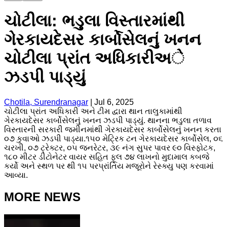
ચોટીલા: ભડુલા વિસ્તારમાંથી
ગેરકાયદેસર કાર્બોસેલનું ખનન
ચોટીલા પ્રાંત અધિકારીઅે
ઝડપી પાડ્યું
Chotila, Surendranagar
|
Jul 6, 2025
ચોટીલા પ્રાંત અધિકારી અને ટીમ દ્વારા થાન તાલુકામાંથી
ગેરકાયદેસર કાર્બોસેલનું ખનન ઝડપી પાડ્યું. થાનના ભડુલા તળાવ
વિસ્તારની સરકારી જમીનમાંથી ગેરકાયદેસર કાર્બોસેલનું ખનન કરતા
૦૭ કુવાઓ ઝડપી પાડ્યા.૧૫૦ મેટ્રિક ટન ગેરકાયદેસર કાર્બોસેલ, ૦૬
ચરખી, ૦૭ ટ્રેક્ટર, ૦૫ જનરેટર, ૩૯ નંગ સુપર પાવર ૯૦ વિસ્ફોટક,
૧૮૦ મીટર ડીટોનેટર વાયર સહિત ફૂલ ૭૪ લાખનો મુદામાલ કબજે
કર્યો અને સ્થળ પર થી ૧૫ પરપ્રાંતિય મજૂરોને રેસ્ક્યુ પણ કરવામાં
આવ્યા.
MORE NEWS