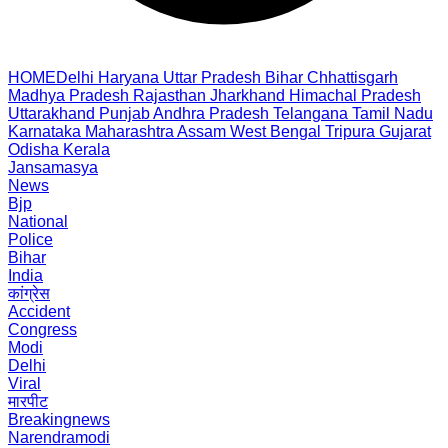
HOME
Delhi
Haryana
Uttar Pradesh
Bihar
Chhattisgarh
Madhya Pradesh
Rajasthan
Jharkhand
Himachal Pradesh
Uttarakhand
Punjab
Andhra Pradesh
Telangana
Tamil Nadu
Karnataka
Maharashtra
Assam
West Bengal
Tripura
Gujarat
Odisha
Kerala
Jansamasya
News
Bjp
National
Police
Bihar
India
कांग्रेस
Accident
Congress
Modi
Delhi
Viral
मारपीट
Breakingnews
Narendramodi