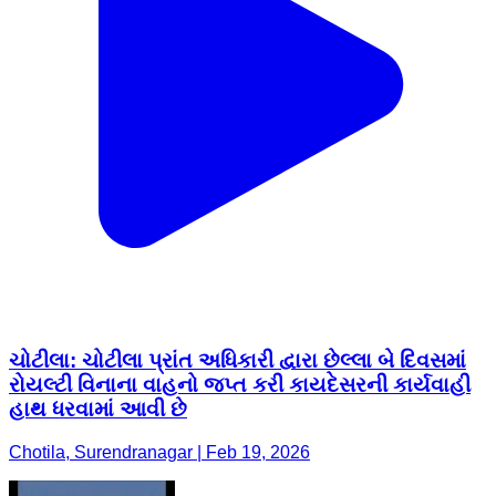
ચોટીલા: ચોટીલા પ્રાંત અધિકારી દ્વારા છેલ્લા બે દિવસમાં
રોયલ્ટી વિનાના વાહનો જપ્ત કરી કાયદેસરની કાર્યવાહી
હાથ ધરવામાં આવી છે
Chotila, Surendranagar | Feb 19, 2026