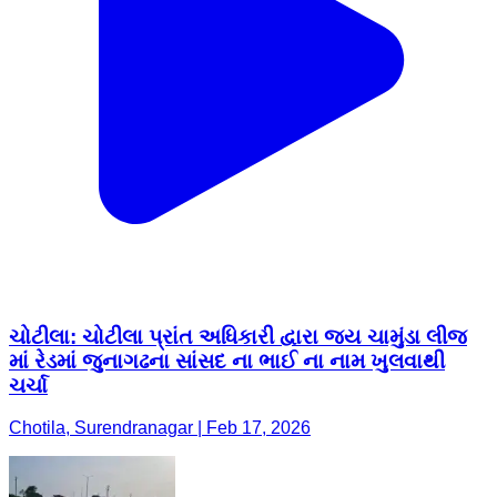
ચોટીલા: ચોટીલા પ્રાંત અધિકારી દ્વારા જય ચામુંડા લીજ
માં રેડમાં જુનાગઢના સાંસદ ના ભાઈ ના નામ ખુલવાથી
ચર્ચા
Chotila, Surendranagar | Feb 17, 2026