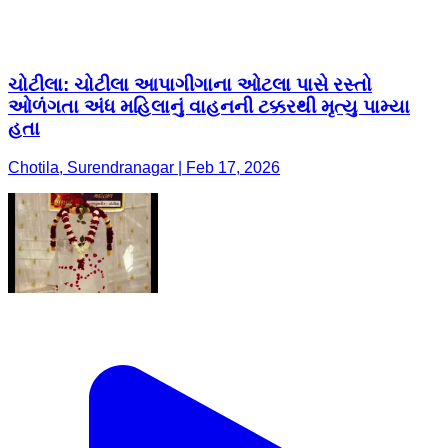
ચોટીલા: ચોટીલા આપાગીગાના ઓટલા પાસે રસ્તો
ઓળંગતા અંધ મહિલાનું વાહનની ટક્કરથી મૃત્યુ પામ્યા
હતા
Chotila, Surendranagar | Feb 17, 2026