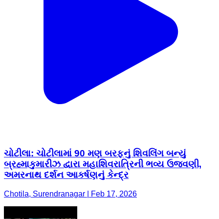
ચોટીલા: ચોટીલામાં 90 મણ બરફનું શિવલિંગ બન્યું
બ્રહ્માકુમારીઝ દ્વારા મહાશિવરાત્રિની ભવ્ય ઉજવણી,
અમરનાથ દર્શન આકર્ષણનું કેન્દ્ર
Chotila, Surendranagar | Feb 17, 2026