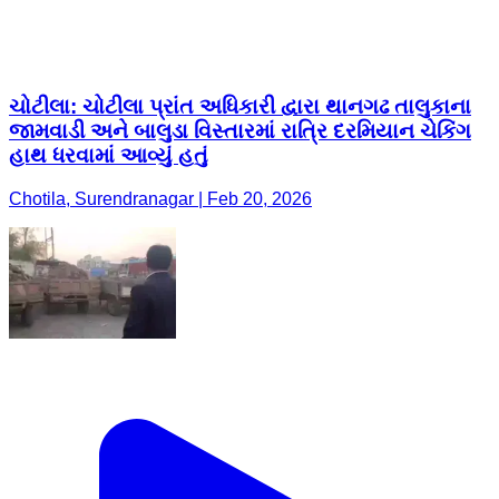
ચોટીલા: ચોટીલા પ્રાંત અધિકારી દ્વારા થાનગઢ તાલુકાના
જામવાડી અને બાલુડા વિસ્તારમાં રાત્રિ દરમિયાન ચેકિંગ
હાથ ધરવામાં આવ્યું હતું
Chotila, Surendranagar | Feb 20, 2026