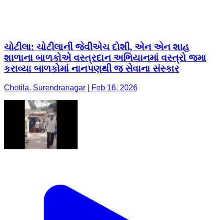
ચોટીલા: ચોટીલાની જેવીએચ દોશી, એન એન શાહ
શાળાના બાળકોએ વસ્ત્રદાન અભિયાનમાં વસ્ત્રો જમા
કરાવ્યા બાળકોમાં નાનપણથી જ સેવાના સંસ્કાર
Chotila, Surendranagar | Feb 16, 2026