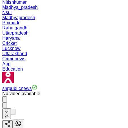
Nitishkumar
Madhya_pradesh
Nsui
Madhyapradesh
Pmmodi
Rahulgandhi
Uttarpradesh
Haryana
Cricket
Lucknow
Uttarakhand
Crimenews
Aap
Education
snrpublicnews
No video available
24