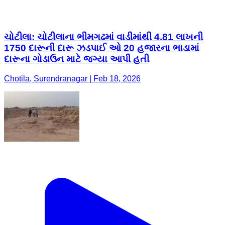
ચોટીલા: ચોટીલાના ભીમગઢમાં વાડીમાંથી 4.81 લાખની
1750 દારૂની દારૂ ઝડપાઈ ઓ 20 હજારના ભાડામાં
દારૂના ગોડાઉન માટે જગ્યા આપી હતી
Chotila, Surendranagar | Feb 18, 2026