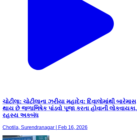
ચોટીલા: ચોટીલાના ઝરીયા મહાદેવ: દિવાલોમાંથી બારેમાસ
થાય છે જળાભિષેક પાંડવો પૂજા કરતા હોવાની લોકવાયકા,
રહસ્ય અકબંધ
Chotila, Surendranagar | Feb 16, 2026