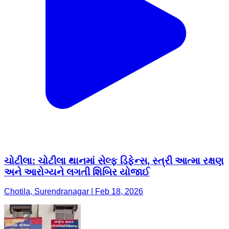
ચોટીલા: ચોટીલા થાનમાં સેલ્ફ ડિફેન્સ, સ્ત્રી આત્મા રક્ષણ
અને આરોગ્યને લગતી શિબિર યોજાઈ
Chotila, Surendranagar | Feb 18, 2026