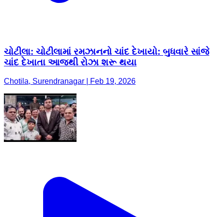
ચોટીલા: ચોટીલામાં રમઝાનનો ચાંદ દેખાયો: બુધવારે સાંજે
ચાંદ દેખાતા આજથી રોઝા શરૂ થયા
Chotila, Surendranagar | Feb 19, 2026