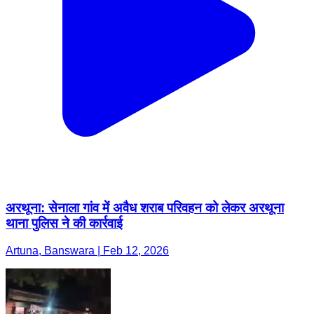
अरथूना: सेनाला गांव में अवैध शराब परिवहन को लेकर अरथूना
थाना पुलिस ने की कार्रवाई
Artuna, Banswara | Feb 12, 2026