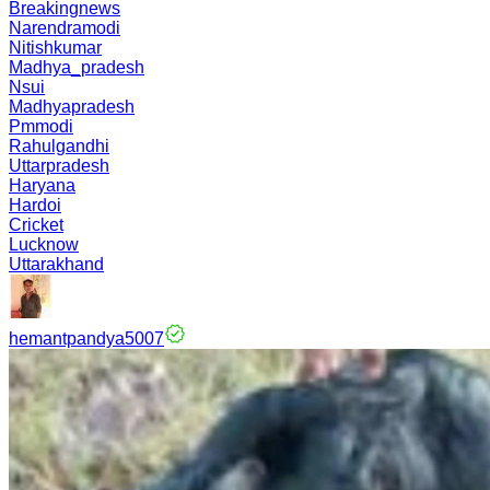
Breakingnews
Narendramodi
Nitishkumar
Madhya_pradesh
Nsui
Madhyapradesh
Pmmodi
Rahulgandhi
Uttarpradesh
Haryana
Hardoi
Cricket
Lucknow
Uttarakhand
hemantpandya5007