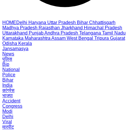
HOME
Delhi
Haryana
Uttar Pradesh
Bihar
Chhattisgarh
Madhya Pradesh
Rajasthan
Jharkhand
Himachal Pradesh
Uttarakhand
Punjab
Andhra Pradesh
Telangana
Tamil Nadu
Karnataka
Maharashtra
Assam
West Bengal
Tripura
Gujarat
Odisha
Kerala
Jansamasya
News
पुलिस
Bjp
National
Police
Bihar
India
कांग्रेस
भाजपा
Accident
Congress
Modi
Delhi
Viral
मारपीट