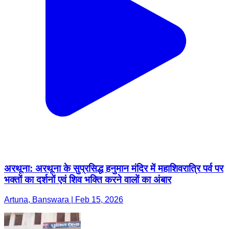
अरथूना: अरथूना के सुप्रसिद्ध हनुमान मंदिर में महाशिवरात्रि पर्व पर
भक्तों का दर्शनों एवं शिव भक्ति करने वालों का अंबार
Artuna, Banswara | Feb 15, 2026