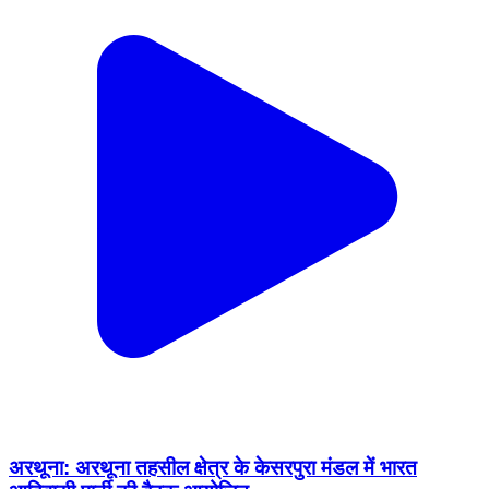
अरथूना: अरथूना तहसील क्षेत्र के केसरपुरा मंडल में भारत