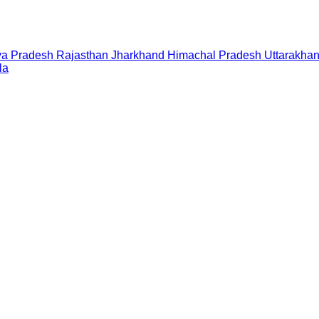
a Pradesh
Rajasthan
Jharkhand
Himachal Pradesh
Uttarakha
la