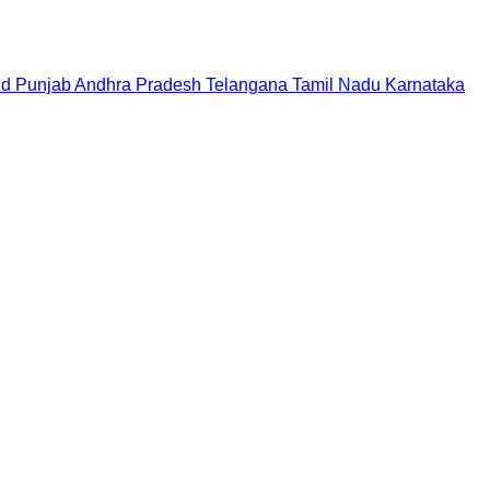
nd
Punjab
Andhra Pradesh
Telangana
Tamil Nadu
Karnataka