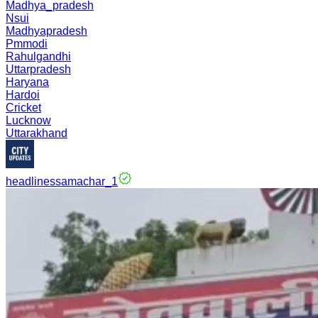
Madhya_pradesh
Nsui
Madhyapradesh
Pmmodi
Rahulgandhi
Uttarpradesh
Haryana
Hardoi
Cricket
Lucknow
Uttarakhand
headlinessamachar_1