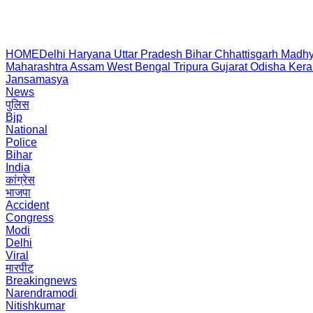
HOME
Delhi
Haryana
Uttar Pradesh
Bihar
Chhattisgarh
Madhy
Maharashtra
Assam
West Bengal
Tripura
Gujarat
Odisha
Kera
Jansamasya
News
पुलिस
Bjp
National
Police
Bihar
India
कांग्रेस
भाजपा
Accident
Congress
Modi
Delhi
Viral
मारपीट
Breakingnews
Narendramodi
Nitishkumar