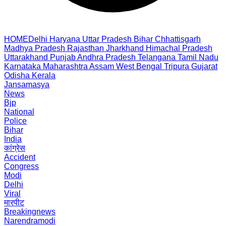
HOME
Delhi
Haryana
Uttar Pradesh
Bihar
Chhattisgarh
Madhya Pradesh
Rajasthan
Jharkhand
Himachal Pradesh
Uttarakhand
Punjab
Andhra Pradesh
Telangana
Tamil Nadu
Karnataka
Maharashtra
Assam
West Bengal
Tripura
Gujarat
Odisha
Kerala
Jansamasya
News
Bjp
National
Police
Bihar
India
कांग्रेस
Accident
Congress
Modi
Delhi
Viral
मारपीट
Breakingnews
Narendramodi