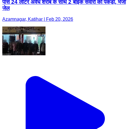
पास 24 लीटर अवैध शराब के साथ 2 बाइक सवारों को पकड़ा, भेजा
जेल
Azamnagar, Katihar | Feb 20, 2026