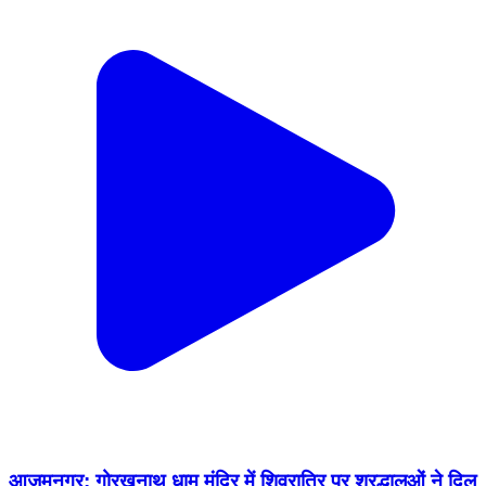
आज़मनगर: गोरखनाथ धाम मंदिर में शिवरात्रि पर श्रद्धालुओं ने दिल