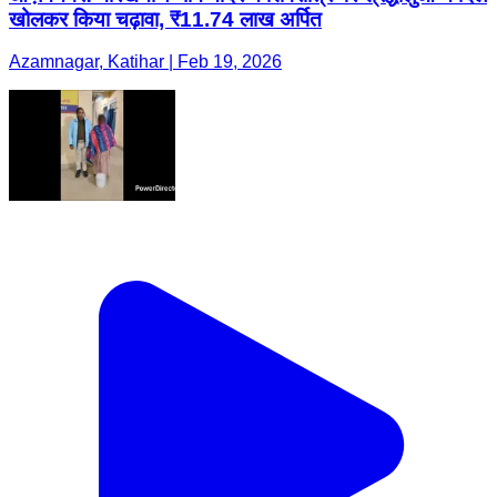
खोलकर किया चढ़ावा, ₹11.74 लाख अर्पित
Azamnagar, Katihar | Feb 19, 2026