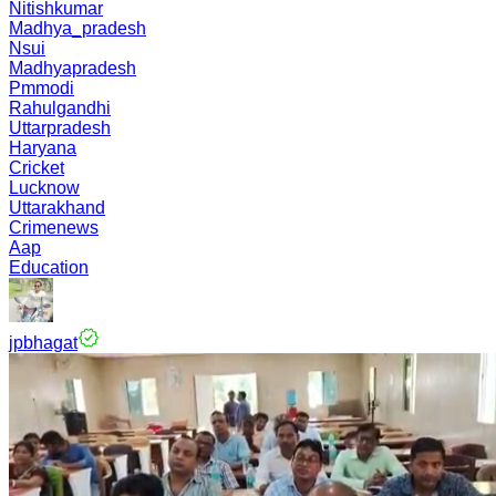
Nitishkumar
Madhya_pradesh
Nsui
Madhyapradesh
Pmmodi
Rahulgandhi
Uttarpradesh
Haryana
Cricket
Lucknow
Uttarakhand
Crimenews
Aap
Education
jpbhagat