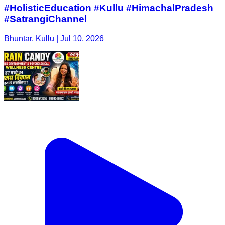
#HolisticEducation #Kullu #HimachalPradesh
#SatrangiChannel
Bhuntar, Kullu | Jul 10, 2026