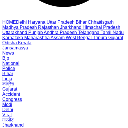
HOME
Delhi
Haryana
Uttar Pradesh
Bihar
Chhattisgarh
Madhya Pradesh
Rajasthan
Jharkhand
Himachal Pradesh
Uttarakhand
Punjab
Andhra Pradesh
Telangana
Tamil Nadu
Karnataka
Maharashtra
Assam
West Bengal
Tripura
Gujarat
Odisha
Kerala
Jansamasya
News
Bjp
National
Police
Bihar
India
कांग्रेस
Gujarat
Accident
Congress
Modi
Delhi
Viral
मारपीट
Jharkhand