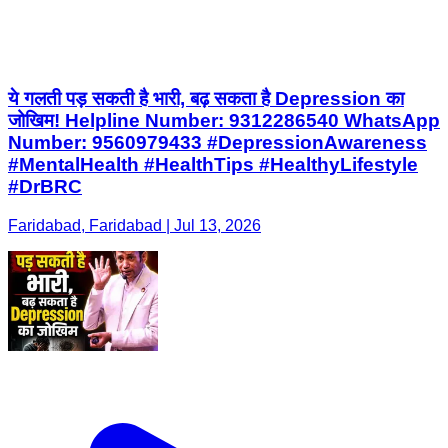
ये गलती पड़ सकती है भारी, बढ़ सकता है Depression का
जोखिम! Helpline Number: 9312286540 WhatsApp
Number: 9560979433 #DepressionAwareness
#MentalHealth #HealthTips #HealthyLifestyle
#DrBRC
Faridabad, Faridabad | Jul 13, 2026