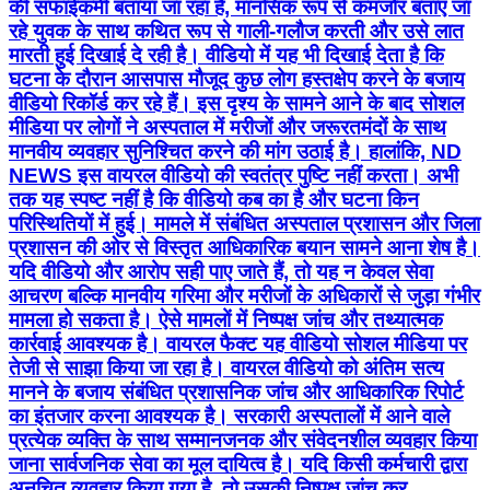
की सफाईकर्मी बताया जा रहा है, मानसिक रूप से कमजोर बताए जा
रहे युवक के साथ कथित रूप से गाली-गलौज करती और उसे लात
मारती हुई दिखाई दे रही है। वीडियो में यह भी दिखाई देता है कि
घटना के दौरान आसपास मौजूद कुछ लोग हस्तक्षेप करने के बजाय
वीडियो रिकॉर्ड कर रहे हैं। इस दृश्य के सामने आने के बाद सोशल
मीडिया पर लोगों ने अस्पताल में मरीजों और जरूरतमंदों के साथ
मानवीय व्यवहार सुनिश्चित करने की मांग उठाई है। हालांकि, ND
NEWS इस वायरल वीडियो की स्वतंत्र पुष्टि नहीं करता। अभी
तक यह स्पष्ट नहीं है कि वीडियो कब का है और घटना किन
परिस्थितियों में हुई। मामले में संबंधित अस्पताल प्रशासन और जिला
प्रशासन की ओर से विस्तृत आधिकारिक बयान सामने आना शेष है।
यदि वीडियो और आरोप सही पाए जाते हैं, तो यह न केवल सेवा
आचरण बल्कि मानवीय गरिमा और मरीजों के अधिकारों से जुड़ा गंभीर
मामला हो सकता है। ऐसे मामलों में निष्पक्ष जांच और तथ्यात्मक
कार्रवाई आवश्यक है। वायरल फैक्ट यह वीडियो सोशल मीडिया पर
तेजी से साझा किया जा रहा है। वायरल वीडियो को अंतिम सत्य
मानने के बजाय संबंधित प्रशासनिक जांच और आधिकारिक रिपोर्ट
का इंतजार करना आवश्यक है। सरकारी अस्पतालों में आने वाले
प्रत्येक व्यक्ति के साथ सम्मानजनक और संवेदनशील व्यवहार किया
जाना सार्वजनिक सेवा का मूल दायित्व है। यदि किसी कर्मचारी द्वारा
अनुचित व्यवहार किया गया है, तो उसकी निष्पक्ष जांच कर