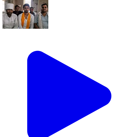
भारत भूषण तिवारी केस के बीच 5 जुलाई को बहुजन महापंचायत,