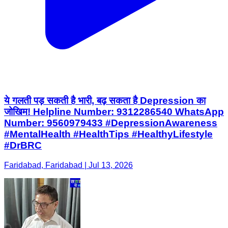
ये गलती पड़ सकती है भारी, बढ़ सकता है Depression का
जोखिम! Helpline Number: 9312286540 WhatsApp
Number: 9560979433 #DepressionAwareness
#MentalHealth #HealthTips #HealthyLifestyle
#DrBRC
Faridabad, Faridabad | Jul 13, 2026