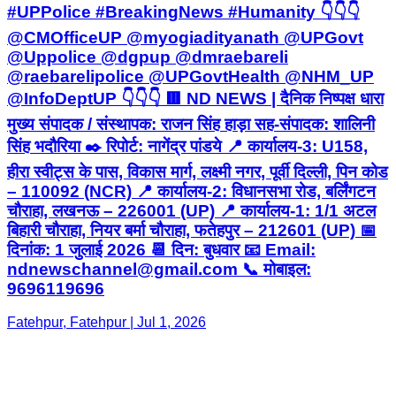
#UPPolice #BreakingNews #Humanity 👇👇👇
@CMOfficeUP @myogiadityanath @UPGovt
@Uppolice @dgpup @dmraebareli
@raebarelipolice @UPGovtHealth @NHM_UP
@InfoDeptUP 👇👇👇 🟥 ND NEWS | दैनिक निष्पक्ष धारा
मुख्य संपादक / संस्थापक: राजन सिंह हाड़ा सह-संपादक: शालिनी
सिंह भदौरिया ✒️ रिपोर्ट: नागेंद्र पांडये 📍 कार्यालय-3: U158,
हीरा स्वीट्स के पास, विकास मार्ग, लक्ष्मी नगर, पूर्वी दिल्ली, पिन कोड
– 110092 (NCR) 📍 कार्यालय-2: विधानसभा रोड, बर्लिंगटन
चौराहा, लखनऊ – 226001 (UP) 📍 कार्यालय-1: 1/1 अटल
बिहारी चौराहा, नियर बर्मा चौराहा, फतेहपुर – 212601 (UP) 📅
दिनांक: 1 जुलाई 2026 📆 दिन: बुधवार 📧 Email:
ndnewschannel@gmail.com 📞 मोबाइल:
9696119696
Fatehpur, Fatehpur | Jul 1, 2026