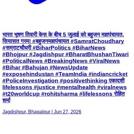
सियासत गरम! #बहुजनमहापंचायत #SamratChoudhary
#सम्राटचौधरी #BiharPolitics #BiharNews
#Bhojpur #Jagdishpur #BharatBhushanTiwari
#PoliticalNews #BreakingNews #ViralNews
#Bihar #Bahujan #NewsUpdate
#exposehindustan #TeamIndia #indiancricket
#PoliceInvestigation #positivethinking एकादशी
lifelessons #justice #mentalhealth #viralnews
#t20worldcup #rohitsharma #lifelessons रोहित
शर्मा
Jagdishpur, Bhagalpur | Jun 27, 2026