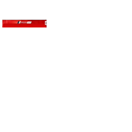
टोंक के जगदीश नगर में फंदे से लटका मिला 29 वर्षीय युवक।
जयपुर निवासी मनोज नामा ने मामा के घर उठाया आत्मघाती कदम।