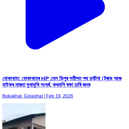
বোকাখাত: বোকাখাতৰ HP তেল ডিপুৰ সমীপত পথ দুৰ্ঘটনা।ট্ৰাক আৰু
বাইকৰ মাজত মুখামুখি সংঘৰ্ষ, কথমপি ৰক্ষা চাৰি জনৰ
Bokakhat, Golaghat | Feb 19, 2026