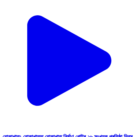
বোকাখাত: বোকাখাতত বোকাখাত নিৰ্মাণ গোটৰ ২৬ সংখ্যক প্ৰতিষ্ঠা দিৱস