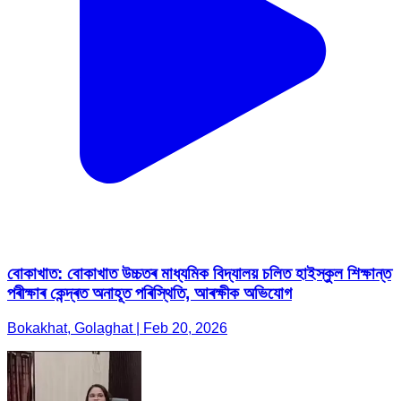
বোকাখাত: বোকাখাত উচ্চতৰ মাধ্যমিক বিদ্যালয় চলিত হাইস্কুল শিক্ষান্ত
পৰীক্ষাৰ কেন্দ্ৰত অনাহূত পৰিস্থিতি, আৰক্ষীক অভিযোগ
Bokakhat, Golaghat | Feb 20, 2026