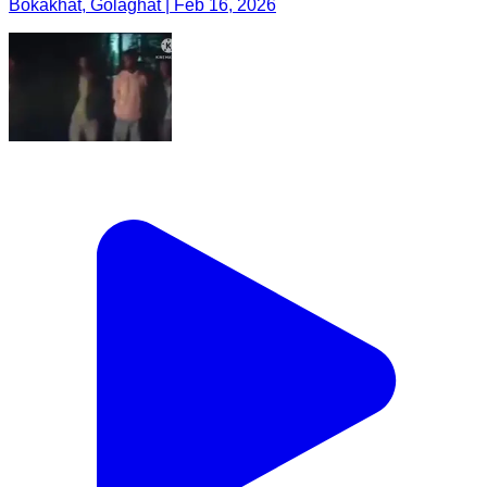
Bokakhat, Golaghat | Feb 16, 2026