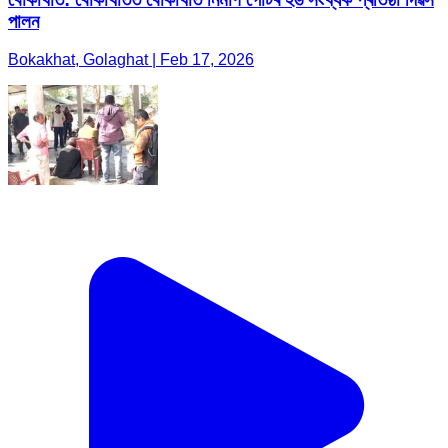
পালন
Bokakhat, Golaghat | Feb 17, 2026