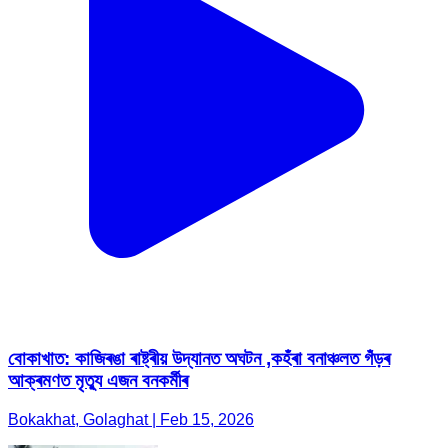
বোকাখাত: কাজিৰঙা ৰাষ্ট্ৰীয় উদ্যানত অঘটন ,কহঁৰা বনাঞ্চলত গঁড়ৰ
আক্ৰমণত মৃত্যু এজন বনকৰ্মীৰ
Bokakhat, Golaghat | Feb 15, 2026