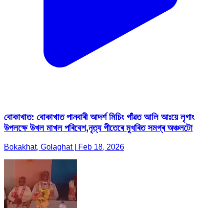
বোকাখাত: বোকাখাত পানবাৰী আদৰ্শ মিচিং গাঁৱত আলি আঃয়ে লৃগাং
উপলক্ষে উখল মাখল পৰিবেশ,নৃত্য গীতেৰে মুখৰিত সমগ্ৰ অঞ্চলটো
Bokakhat, Golaghat | Feb 18, 2026