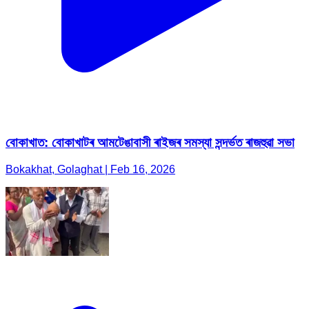
বোকাখাত: বোকাখাটৰ আমটেঙাবাসী ৰাইজৰ সমস্যা সন্দৰ্ভত ৰাজহুৱা সভা
Bokakhat, Golaghat | Feb 16, 2026