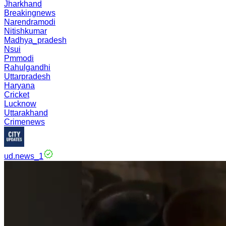
Jharkhand
Breakingnews
Narendramodi
Nitishkumar
Madhya_pradesh
Nsui
Pmmodi
Rahulgandhi
Uttarpradesh
Haryana
Cricket
Lucknow
Uttarakhand
Crimenews
ud.news_1