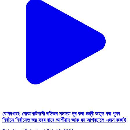
বোকাখাত: বোকাখাটবাসী ৰাইজৰ সমস্যা দূৰ কৰা মন্ত্ৰী অতুল বৰা পুনৰ
নিৰ্বাচন নিৰ্বাচনত জয় হবৰ বাবে আৰ্শীৱাদ আৰু ধন আগবঢ়ালে এজন ককাই