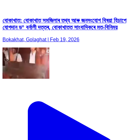
বোকাখাত: বোকাখাত সমজিলাৰ তথ্য আৰু জনসংযোগ বিষয়া হিচাপে
যোগদান ড° বৰ্নালী দত্তৰ, বোকাখাতত সাংবাদিকৰে মত-বিনিময়
Bokakhat, Golaghat | Feb 19, 2026