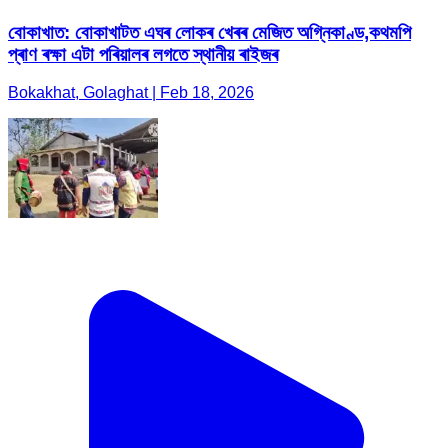
বোকাখাত: বোকাখাটত এঘৰ লোকৰ খেৰৰ মেজিত অগ্নিকাণ্ড,কথমপি
প্ৰাণ ৰক্ষা এটা পৰিয়ালৰ লগতে স্থানীয় ৰাইজৰ
Bokakhat, Golaghat | Feb 18, 2026