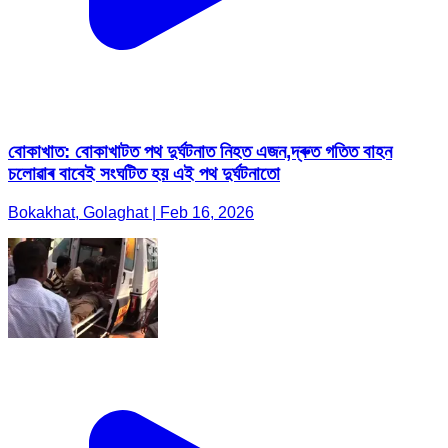
বোকাখাত: বোকাখাটত পথ দুৰ্ঘটনাত নিহত এজন,দ্ৰুত গতিত বাহন
চলোৱাৰ বাবেই সংঘটিত হয় এই পথ দুৰ্ঘটনাতো
Bokakhat, Golaghat | Feb 16, 2026