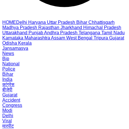
HOME
Delhi
Haryana
Uttar Pradesh
Bihar
Chhattisgarh
Madhya Pradesh
Rajasthan
Jharkhand
Himachal Pradesh
Uttarakhand
Punjab
Andhra Pradesh
Telangana
Tamil Nadu
Karnataka
Maharashtra
Assam
West Bengal
Tripura
Gujarat
Odisha
Kerala
Jansamasya
News
Bjp
National
Police
Bihar
India
कांग्रेस
बीजेपी
Gujarat
Accident
Congress
Modi
Delhi
Viral
मारपीट