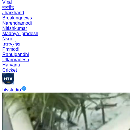
Viral
मारपीट
Jharkhand
Breakingnews
Narendramodi
Nitishkumar
Madhya_pradesh
Nsui
उत्तरप्रदेश
Pmmodi
Rahulgandhi
Uttarpradesh
Haryana
Cricket
htvstudio