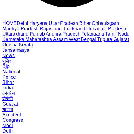
HOME
Delhi
Haryana
Uttar Pradesh
Bihar
Chhattisgarh
Madhya Pradesh
Rajasthan
Jharkhand
Himachal Pradesh
Uttarakhand
Punjab
Andhra Pradesh
Telangana
Tamil Nadu
Karnataka
Maharashtra
Assam
West Bengal
Tripura
Gujarat
Odisha
Kerala
Jansamasya
News
पुलिस
Bjp
National
Police
Bihar
India
कांग्रेस
बीजेपी
Gujarat
भाजपा
Accident
Congress
Modi
Delhi