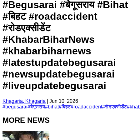
#Begusarai #बेगूसराय #Bihat
#बिहट #roadaccident
#रोडएक्सीडेंट
#KhabarBiharNews
#khabarbiharnews
#latestupdatebegusarai
#newsupdatebegusarai
#liveupdatebegusarai
Khagaria, Khagaria
|
Jun 10, 2026
#
begusarai
#
बेगूसराय
#
bihat
#
बिहट
#
roadaccident
#
रोडएक्सीडेंट
#
khab
MORE NEWS