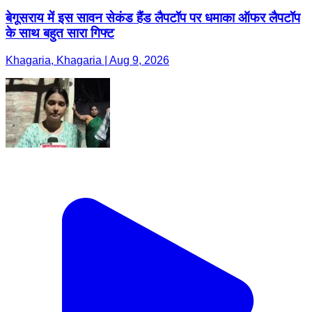
बेगूसराय में इस सावन सेकंड हैंड लैपटॉप पर धमाका ऑफर लैपटॉप
के साथ बहुत सारा गिफ्ट
Khagaria, Khagaria | Aug 9, 2026