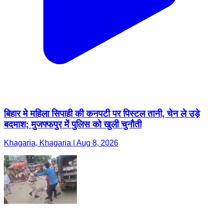
बिहार मे महिला सिपाही की कनपटी पर पिस्टल तानी, चेन ले उड़े
बदमाश; मुजफ्फपुर में पुलिस को खुली चुनौती
Khagaria, Khagaria | Aug 8, 2026