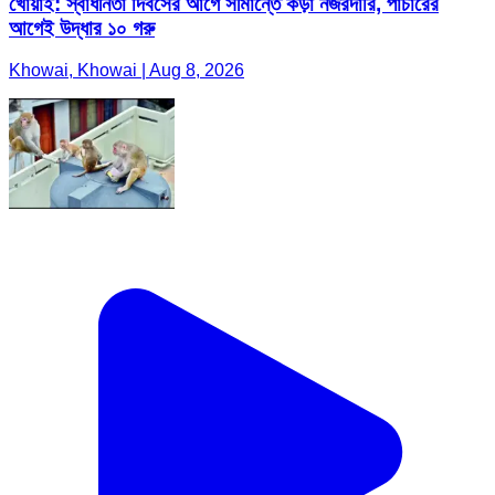
খোয়াই: স্বাধীনতা দিবসের আগে সীমান্তে কড়া নজরদারি, পাচারের
আগেই উদ্ধার ১০ গরু
Khowai, Khowai | Aug 8, 2026