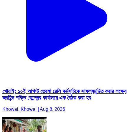
খোয়াই: ১০ই আগস্ট তেরঙ্গা রেলি কর্মসূচিকে সাফল্যমন্ডিত করার লক্ষ্যে
জয়হিন্দ শক্তি কেন্দ্রের কার্যালয়ে এক বৈঠক করা হয়
Khowai, Khowai | Aug 8, 2026