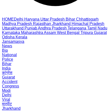
HOME
Delhi
Haryana
Uttar Pradesh
Bihar
Chhattisgarh
Madhya Pradesh
Rajasthan
Jharkhand
Himachal Pradesh
Uttarakhand
Punjab
Andhra Pradesh
Telangana
Tamil Nadu
Karnataka
Maharashtra
Assam
West Bengal
Tripura
Gujarat
Odisha
Kerala
Jansamasya
News
Bjp
National
Police
Bihar
India
कांग्रेस
Gujarat
Accident
Congress
Modi
Delhi
Viral
मारपीट
Jharkhand