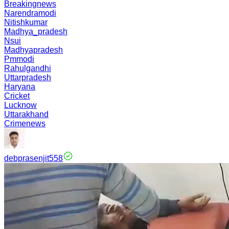
Breakingnews
Narendramodi
Nitishkumar
Madhya_pradesh
Nsui
Madhyapradesh
Pmmodi
Rahulgandhi
Uttarpradesh
Haryana
Cricket
Lucknow
Uttarakhand
Crimenews
debprasenjit558