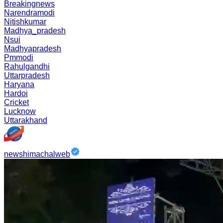
Breakingnews
Narendramodi
Nitishkumar
Madhya_pradesh
Nsui
Madhyapradesh
Pmmodi
Rahulgandhi
Uttarpradesh
Haryana
Hardoi
Cricket
Lucknow
Uttarakhand
newshimachalweb