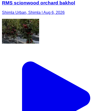
RMS scionwood orchard bakhol
Shimla Urban, Shimla | Aug 6, 2026