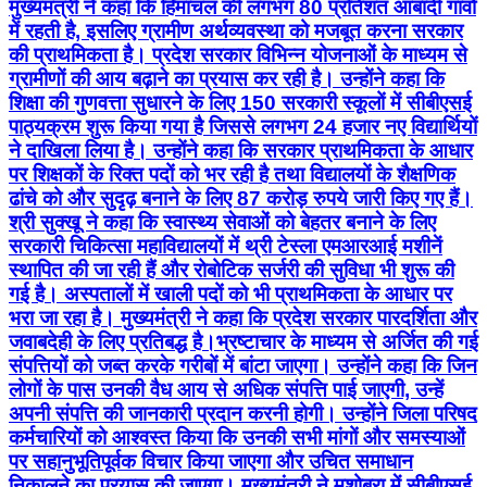
मुख्यमंत्री ने कहा कि हिमाचल की लगभग 80 प्रतिशत आबादी गांवों
में रहती है, इसलिए ग्रामीण अर्थव्यवस्था को मजबूत करना सरकार
की प्राथमिकता है। प्रदेश सरकार विभिन्न योजनाओं के माध्यम से
ग्रामीणों की आय बढ़ाने का प्रयास कर रही है। उन्होंने कहा कि
शिक्षा की गुणवत्ता सुधारने के लिए 150 सरकारी स्कूलों में सीबीएसई
पाठ्यक्रम शुरू किया गया है जिससे लगभग 24 हजार नए विद्यार्थियों
ने दाखिला लिया है। उन्होंने कहा कि सरकार प्राथमिकता के आधार
पर शिक्षकों के रिक्त पदों को भर रही है तथा विद्यालयों के शैक्षणिक
ढांचे को और सुदृढ़ बनाने के लिए 87 करोड़ रुपये जारी किए गए हैं।
श्री सुक्खू ने कहा कि स्वास्थ्य सेवाओं को बेहतर बनाने के लिए
सरकारी चिकित्सा महाविद्यालयों में थ्री टेस्ला एमआरआई मशीनें
स्थापित की जा रही हैं और रोबोटिक सर्जरी की सुविधा भी शुरू की
गई है। अस्पतालों में खाली पदों को भी प्राथमिकता के आधार पर
भरा जा रहा है। मुख्यमंत्री ने कहा कि प्रदेश सरकार पारदर्शिता और
जवाबदेही के लिए प्रतिबद्ध है।भ्रष्टाचार के माध्यम से अर्जित की गई
संपत्तियों को जब्त करके गरीबों में बांटा जाएगा। उन्होंने कहा कि जिन
लोगों के पास उनकी वैध आय से अधिक संपत्ति पाई जाएगी, उन्हें
अपनी संपत्ति की जानकारी प्रदान करनी होगी। उन्होंने जिला परिषद
कर्मचारियों को आश्वस्त किया कि उनकी सभी मांगों और समस्याओं
पर सहानुभूतिपूर्वक विचार किया जाएगा और उचित समाधान
निकालने का प्रयास की जाएगा। मुख्यमंत्री ने मशोबरा में सीबीएसई