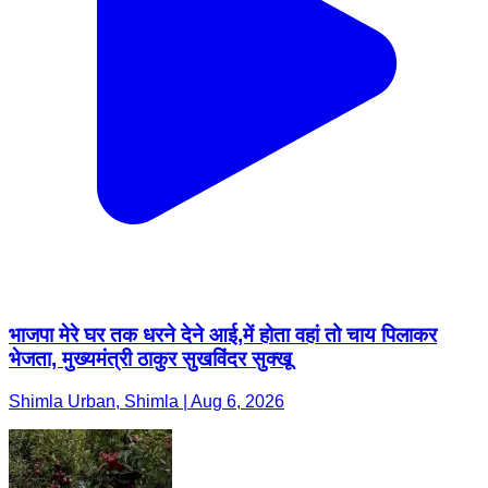
भाजपा मेरे घर तक धरने देने आई,में होता वहां तो चाय पिलाकर
भेजता, मुख्यमंत्री ठाकुर सुखविंदर सुक्खू
Shimla Urban, Shimla | Aug 6, 2026