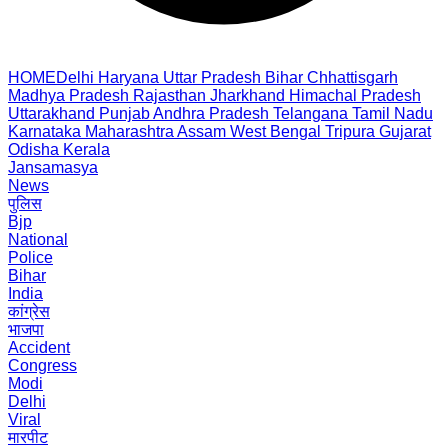
HOME
Delhi
Haryana
Uttar Pradesh
Bihar
Chhattisgarh
Madhya Pradesh
Rajasthan
Jharkhand
Himachal Pradesh
Uttarakhand
Punjab
Andhra Pradesh
Telangana
Tamil Nadu
Karnataka
Maharashtra
Assam
West Bengal
Tripura
Gujarat
Odisha
Kerala
Jansamasya
News
पुलिस
Bjp
National
Police
Bihar
India
कांग्रेस
भाजपा
Accident
Congress
Modi
Delhi
Viral
मारपीट