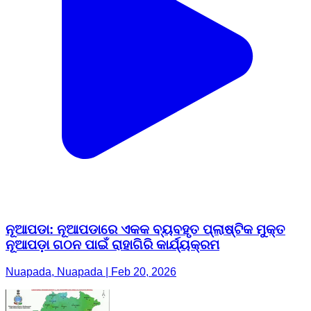
ନୂଆପଡା: ନୂଆପଡାରେ ଏକକ ବ୍ୟବହୃତ ପ୍ଲାଷ୍ଟିକ ମୁକ୍ତ
ନୂଆପଡ଼ା ଗଠନ ପାଇଁ ରାହାଗିରି କାର୍ଯ୍ୟକ୍ରମ
Nuapada, Nuapada | Feb 20, 2026