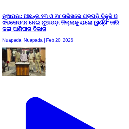
ନୂଆପଡା: ଆସନ୍ତା ୨୩ ଓ ୨୪ ତାରିଖରେ ଘଡ଼ଘଡ଼ି ବିଜୁଳି ଓ
ଝଡତୋଫାନ ନେଇ ନୂଆପଡ଼ା ଜିଲ୍ଲାକୁ ୟଲୋ ୱାର୍ଣ୍ଣିଂ ଜାରି
କଲା ପାଣିପାଗ ବିଭାଗ
Nuapada, Nuapada | Feb 20, 2026