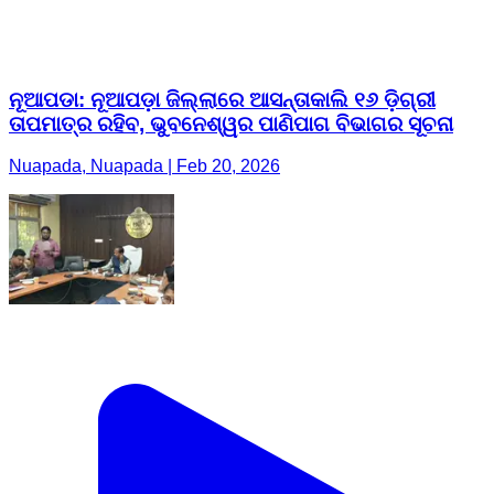
ନୂଆପଡା: ନୂଆପଡ଼ା ଜିଲ୍ଲାରେ ଆସନ୍ତାକାଲି ୧୬ ଡ଼ିଗ୍ରୀ
ତାପମାତ୍ର ରହିବ, ଭୁବନେଶ୍ୱର ପାଣିପାଗ ବିଭାଗର ସୂଚନା
Nuapada, Nuapada | Feb 20, 2026