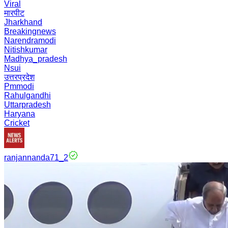
Viral
मारपीट
Jharkhand
Breakingnews
Narendramodi
Nitishkumar
Madhya_pradesh
Nsui
उत्तरप्रदेश
Pmmodi
Rahulgandhi
Uttarpradesh
Haryana
Cricket
ranjannanda71_2