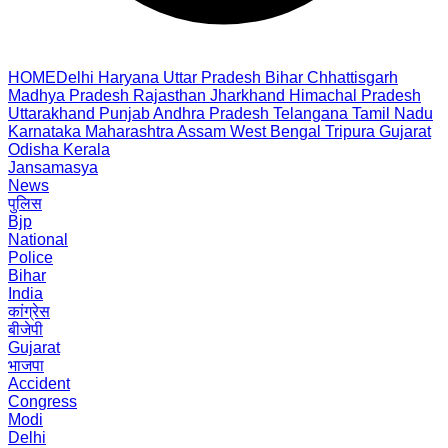
HOME
Delhi
Haryana
Uttar Pradesh
Bihar
Chhattisgarh
Madhya Pradesh
Rajasthan
Jharkhand
Himachal Pradesh
Uttarakhand
Punjab
Andhra Pradesh
Telangana
Tamil Nadu
Karnataka
Maharashtra
Assam
West Bengal
Tripura
Gujarat
Odisha
Kerala
Jansamasya
News
पुलिस
Bjp
National
Police
Bihar
India
कांग्रेस
बीजेपी
Gujarat
भाजपा
Accident
Congress
Modi
Delhi