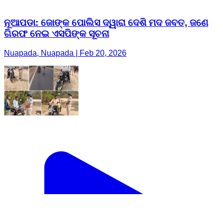
ନୂଆପଡା: ଜୋଙ୍କ ପୋଲିସ ଦ୍ୱାରା ଦେଶି ମଦ ଜବତ, ଜଣେ
ଗିରଫ ନେଇ ଏସପିଙ୍କ ସୂଚନା
Nuapada, Nuapada | Feb 20, 2026