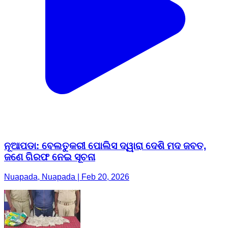
ନୂଆପଡା: ବେଲତୁକରୀ ପୋଲିସ ଦ୍ୱାରା ଦେଶି ମଦ ଜବତ,
ଜଣେ ଗିରଫ ନେଇ ସୂଚନା
Nuapada, Nuapada | Feb 20, 2026