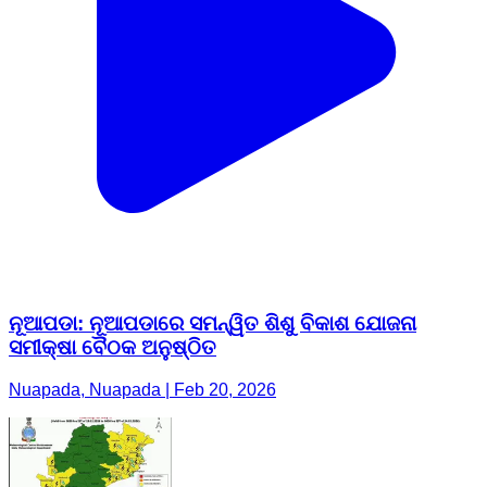
ନୂଆପଡା: ନୂଆପଡାରେ ସମନ୍ୱିତ ଶିଶୁ ବିକାଶ ଯୋଜନା
ସମୀକ୍ଷା ବୈଠକ ଅନୁଷ୍ଠିତ
Nuapada, Nuapada | Feb 20, 2026