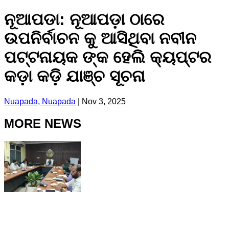
ନୂଆପଡା: ନୂଆପଡ଼ା ଠାରେ
ଉପନିର୍ବାଚନ କୁ ଆସିଥିବା ନବୀନ
ପଟ୍ଟନାୟକ ଙ୍କ ହେଲି କ୍ୟପ୍ଟର
କଡ଼ା କଡ଼ି ଯାଞ୍ଚ ସୂଚନା
Nuapada, Nuapada
|
Nov 3, 2025
MORE NEWS