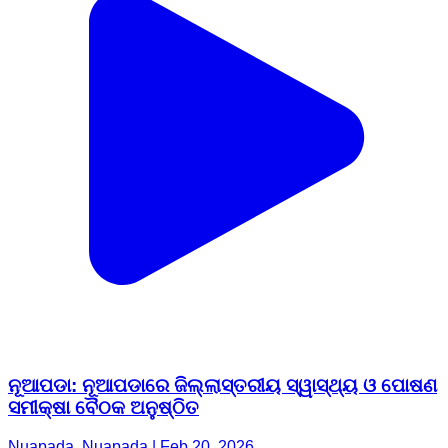
ନୂଆପଡା: ନୂଆପଡାରେ ଜିଲ୍ଲାସ୍ତରୀୟ ସ୍ୱାସ୍ଥ୍ୟ ଓ ପୋଷଣ
ସମୀକ୍ଷା ବୈଠକ ଅନୁଷ୍ଠିତ
Nuapada, Nuapada | Feb 20, 2026