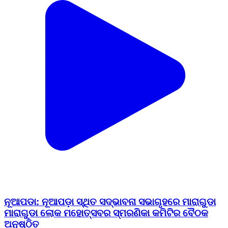
ନୂଆପଡା: ନୂଆପଡ଼ା ସ୍ଥିତ ସଦ୍ଭାବନା ସଭାଗୃହରେ ମାରାଗୁଡା
ମାରାଗୁଡା ଲୋକ ମହୋତ୍ସବର ସ୍ମରଣିକା କମିଟିର ବୈଠକ
ଅନୁଷ୍ଠିତ