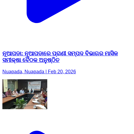
ନୂଆପଡା: ନୂଆପଡାରେ ପ୍ରାଣୀ ସମ୍ପଦ ବିଭାଗର ମାସିକ
ସମୀକ୍ଷା ବୈଠକ ଅନୁଷ୍ଠିତ
Nuapada, Nuapada | Feb 20, 2026