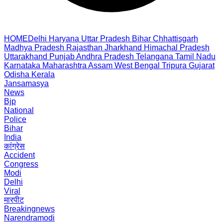
HOME
Delhi
Haryana
Uttar Pradesh
Bihar
Chhattisgarh
Madhya Pradesh
Rajasthan
Jharkhand
Himachal Pradesh
Uttarakhand
Punjab
Andhra Pradesh
Telangana
Tamil Nadu
Karnataka
Maharashtra
Assam
West Bengal
Tripura
Gujarat
Odisha
Kerala
Jansamasya
News
Bjp
National
Police
Bihar
India
कांग्रेस
Accident
Congress
Modi
Delhi
Viral
मारपीट
Breakingnews
Narendramodi