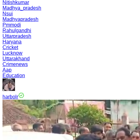
Nitishkumar
Madhya_pradesh
Nsui
Madhyapradesh
Pmmodi
Rahulgandhi
Uttarpradesh
Haryana
Cricket
Lucknow
Uttarakhand
Crimenews
Aap
Education
harbolr