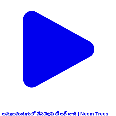
జమ్మలమడుగులో వేపచెట్లపై టీ బగ్ దాడి | Neem Trees