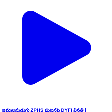
జమ్మలమడుగు ZPHS ఘటనపై DYFI వినతి |