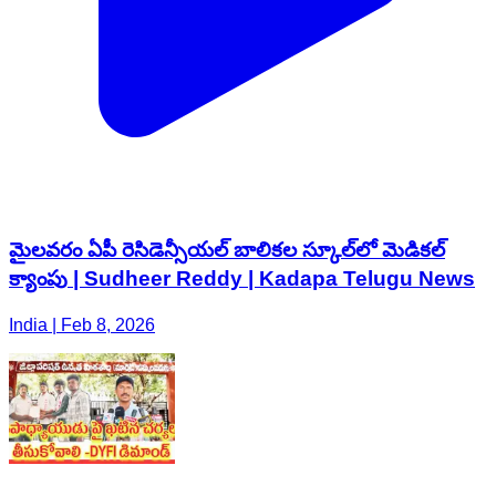
మైలవరం ఏపీ రెసిడెన్సీయల్ బాలికల స్కూల్‌లో మెడికల్
క్యాంపు | Sudheer Reddy | Kadapa Telugu News
India | Feb 8, 2026