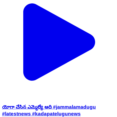
యోగా చేసిన ఎమ్మెల్యే ఆది #jammalamadugu
#latestnews #kadapatelugunews