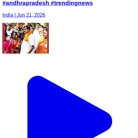
#andhrapradesh #trendingnews
India | Jun 21, 2026