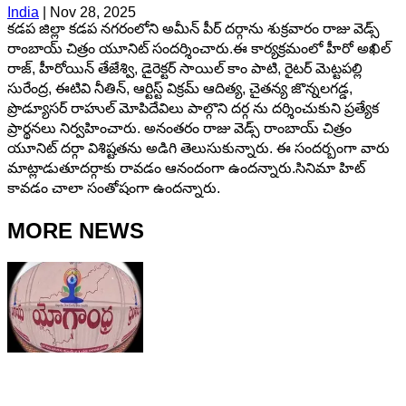
India
|
Nov 28, 2025
కడప జిల్లా కడప నగరంలోని అమీన్ పీర్ దర్గాను శుక్రవారం రాజు వెడ్స్
రాంబాయ్ చిత్రం యూనిట్ సందర్శించారు.ఈ కార్యక్రమంలో హీరో అఖిల్
రాజ్, హీరోయిన్ తేజేశ్వి, డైరెక్టర్ సాయిల్ కాం పాటి, రైటర్ మెట్టపల్లి
సురేంద్ర, ఈటివి నీతిన్, ఆర్టిస్ట్ విక్రమ్ ఆదిత్య, చైతన్య జొన్నలగడ్డ,
ప్రొడ్యూసర్ రాహుల్ మోపిదేవిలు పాల్గొని దర్గ ను దర్శించుకుని ప్రత్యేక
ప్రార్థనలు నిర్వహించారు. అనంతరం రాజు వెడ్స్ రాంబాయ్ చిత్రం
యూనిట్ దర్గా విశిష్టతను అడిగి తెలుసుకున్నారు. ఈ సందర్బంగా వారు
మాట్లాడుతూదర్గాకు రావడం ఆనందంగా ఉందన్నారు.సినిమా హిట్
కావడం చాలా సంతోషంగా ఉందన్నారు.
MORE NEWS