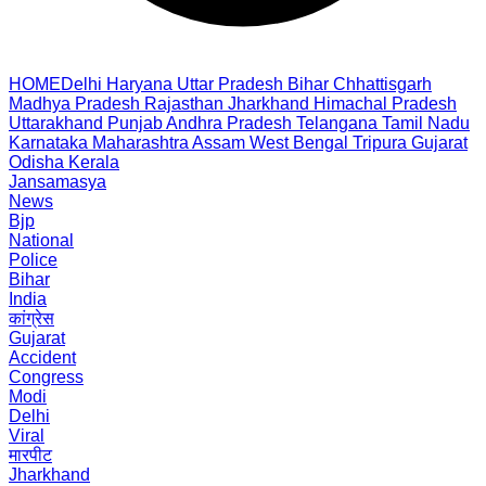
HOME
Delhi
Haryana
Uttar Pradesh
Bihar
Chhattisgarh
Madhya Pradesh
Rajasthan
Jharkhand
Himachal Pradesh
Uttarakhand
Punjab
Andhra Pradesh
Telangana
Tamil Nadu
Karnataka
Maharashtra
Assam
West Bengal
Tripura
Gujarat
Odisha
Kerala
Jansamasya
News
Bjp
National
Police
Bihar
India
कांग्रेस
Gujarat
Accident
Congress
Modi
Delhi
Viral
मारपीट
Jharkhand