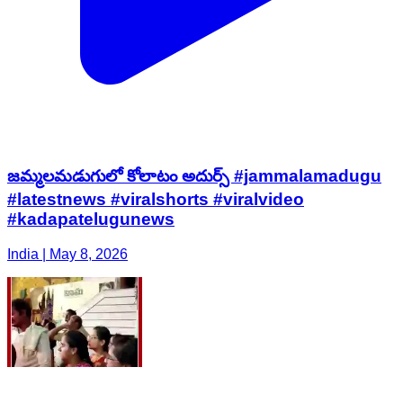
జమ్మలమడుగులో కోలాటం అదుర్స్ #jammalamadugu
#latestnews #viralshorts #viralvideo
#kadapatelugunews
India | May 8, 2026