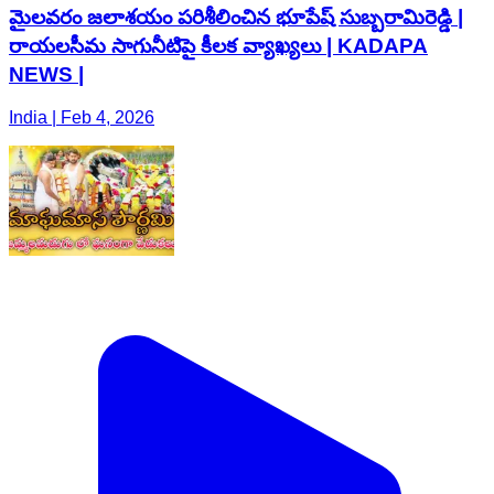
మైలవరం జలాశయం పరిశీలించిన భూపేష్ సుబ్బరామిరెడ్డి |
రాయలసీమ సాగునీటిపై కీలక వ్యాఖ్యలు | KADAPA
NEWS |
India | Feb 4, 2026