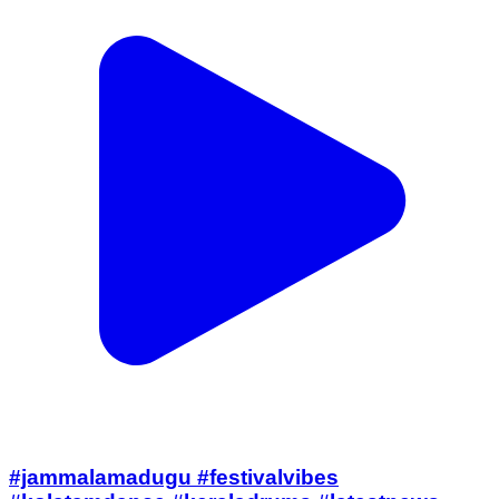
#jammalamadugu #festivalvibes