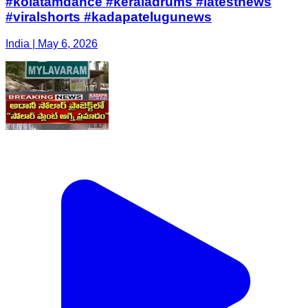
#kolatamdance #keraladrums #latestnews
#viralshorts #kadapatelugunews
India | May 6, 2026