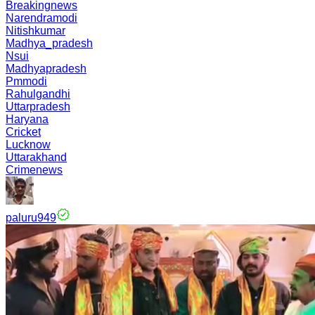
Breakingnews
Narendramodi
Nitishkumar
Madhya_pradesh
Nsui
Madhyapradesh
Pmmodi
Rahulgandhi
Uttarpradesh
Haryana
Cricket
Lucknow
Uttarakhand
Crimenews
paluru949