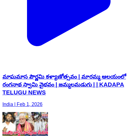
మాఘమాస పౌర్ణమి కళ్యాణోత్సవం | మారమ్మ ఆలయంలో
రంగనాథ స్వామి వైభవం | జమ్మలమడుగు | | KADAPA
TELUGU NEWS
India | Feb 1, 2026