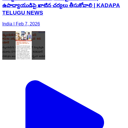
ఉపాధ్యాయుడిపై ఖాటిన చర్యలు తీసుకోవాలి | KADAPA
TELUGU NEWS
India | Feb 7, 2026