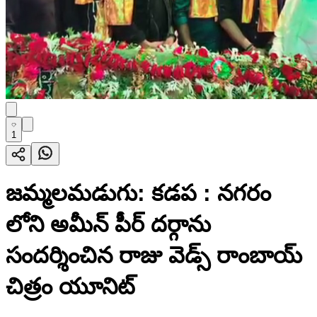
1
జమ్మలమడుగు: కడప : నగరం
లోని అమీన్ పీర్ దర్గాను
సందర్శించిన రాజు వెడ్స్ రాంబాయ్
చిత్రం యూనిట్