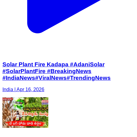
Solar Plant Fire Kadapa #AdaniSolar
#SolarPlantFire #BreakingNews
#IndiaNews#ViralNews#TrendingNews
India | Apr 16, 2026