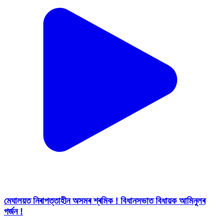
মেঘালয়ত নিৰাপত্তাহীন অসমৰ শ্ৰমিক ! বিধানসভাত বিধায়ক আমিনুলৰ
গৰ্জন !