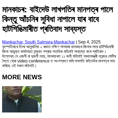
মানকাচৰ: বাইদেউ লাখপতিৰ মানপত্ৰ পালে
কিন্তু আঁচনিৰ সুবিধা নাপালে যাৰ বাবে
হাটশিঙিমাৰীত প্ৰতিবাদ সাব্যস্ত
Mankachar, South Salmara-Mankachar
|
Sep 4, 2025
বৃহস্পতিবাৰে দিনৰ আনুমানিক ২ বজাত দক্ষিণ শালমাৰা মানকাচৰ জিলাৰ সদৰ হাটশিঙিমাৰী
জিলা আয়ুক্ত কাৰ্যালয়ত সন্মূখত শপ্ৰায় শতাধিক মহিলাই সাব্যস্ত কৰে প্ৰতিবাদ।
উল্লেখ্য যে এজনী বা দুজনী নহয়, মানকাচৰত ১১ জনী মহিলাই প্ৰধানমন্ত্ৰী নৰেন্দ্ৰ মোদীৰ
সৈতে হোৱা video conference ত অংশগ্ৰহণ কৰি লাখপতি বাইদেউৰ মানপত্ৰ লাভ
কৰিছে এই সকল মহিলাই।
MORE NEWS