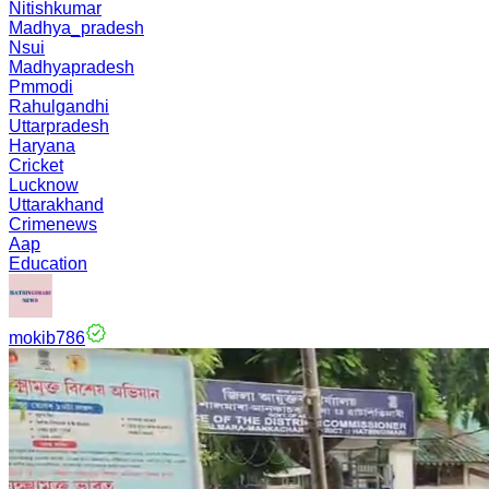
Nitishkumar
Madhya_pradesh
Nsui
Madhyapradesh
Pmmodi
Rahulgandhi
Uttarpradesh
Haryana
Cricket
Lucknow
Uttarakhand
Crimenews
Aap
Education
mokib786