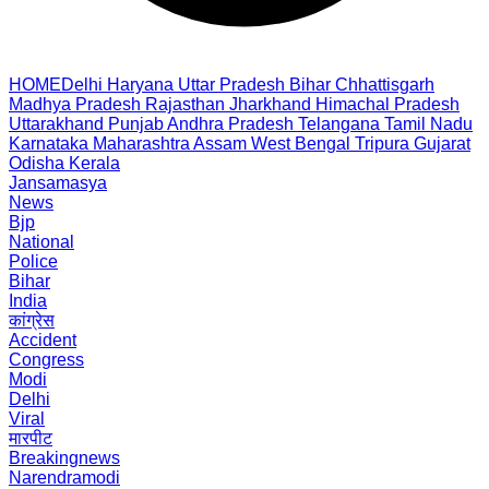
HOME
Delhi
Haryana
Uttar Pradesh
Bihar
Chhattisgarh
Madhya Pradesh
Rajasthan
Jharkhand
Himachal Pradesh
Uttarakhand
Punjab
Andhra Pradesh
Telangana
Tamil Nadu
Karnataka
Maharashtra
Assam
West Bengal
Tripura
Gujarat
Odisha
Kerala
Jansamasya
News
Bjp
National
Police
Bihar
India
कांग्रेस
Accident
Congress
Modi
Delhi
Viral
मारपीट
Breakingnews
Narendramodi