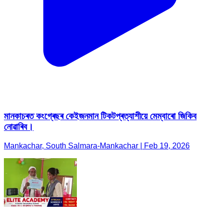
মানকাচৰত কংগ্ৰেছৰ কেইজনমান টিকটপ্ৰত্যাশীয়ে মেম্বাৰো জিকিব
নোৱাৰিব।
Mankachar, South Salmara-Mankachar | Feb 19, 2026