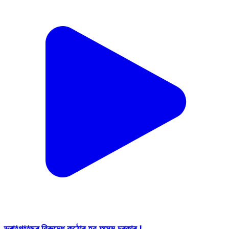
ড্ৰা*গ**ছৰ বিৰুদ্ধে কঠোৰ হব অসম চৰকাৰ !