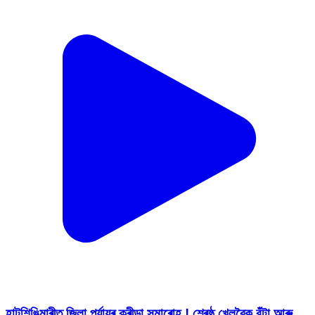
হাটশিঙিমাৰীত জিলা পৰ্যায়ৰ ক্ৰীড়া সমাৰোহ ! শ্ৰেষ্ঠ খেলুৱৈক বঁটা আৰু