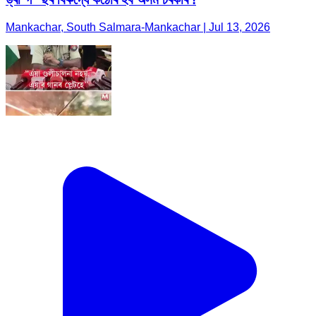
Mankachar, South Salmara-Mankachar | Jul 13, 2026