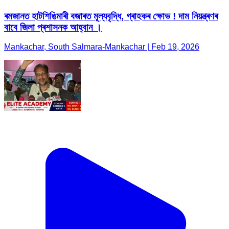
ৰমজানত হাটশিঙিমাৰী বজাৰত মূল্যবৃদ্ধি, গ্ৰাহকৰ ক্ষোভ ! দাম নিয়ন্ত্ৰণৰ
বাবে জিলা প্ৰশাসনক আহ্বান ।
Mankachar, South Salmara-Mankachar | Feb 19, 2026