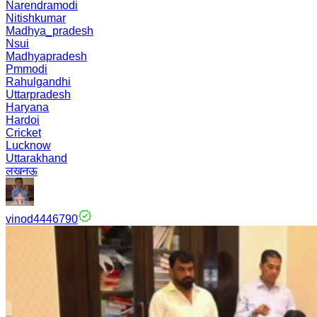
Narendramodi
Nitishkumar
Madhya_pradesh
Nsui
Madhyapradesh
Pmmodi
Rahulgandhi
Uttarpradesh
Haryana
Hardoi
Cricket
Lucknow
Uttarakhand
लखनऊ
vinod4446790