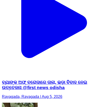
ବ୍ୟାଙ୍କ ଅଫ୍ ବରୋଦାରେ ତାଲା, ଭଡ଼ା ବିବାଦ ନେଇ
ଉତ୍ତେଜନା @first news odisha
Rayagada, Rayagada | Aug 5, 2026