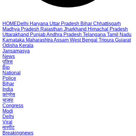
HOME
Delhi
Haryana
Uttar Pradesh
Bihar
Chhattisgarh
Madhya Pradesh
Rajasthan
Jharkhand
Himachal Pradesh
Uttarakhand
Punjab
Andhra Pradesh
Telangana
Tamil Nadu
Karnataka
Maharashtra
Assam
West Bengal
Tripura
Gujarat
Odisha
Kerala
Jansamasya
News
पुलिस
Bjp
National
Police
Bihar
India
कांग्रेस
भाजपा
Congress
Modi
Delhi
Viral
मारपीट
Breakingnews