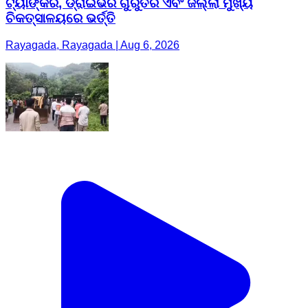
ଟ୍ୟାଙ୍କର, ଡ୍ରାଇଭର ଗୁରୁତର ଏବଂ ଜିଲ୍ଲା ମୁଖ୍ୟ
ଚିକତ୍ସାଳୟରେ ଭର୍ତ୍ତି
Rayagada, Rayagada | Aug 6, 2026