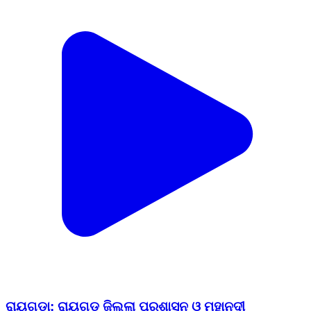
ରାୟଗଡା: ରାୟଗଡ଼ ଜିଲ୍ଲା ପ୍ରଶାସନ ଓ ମହାନଦୀ