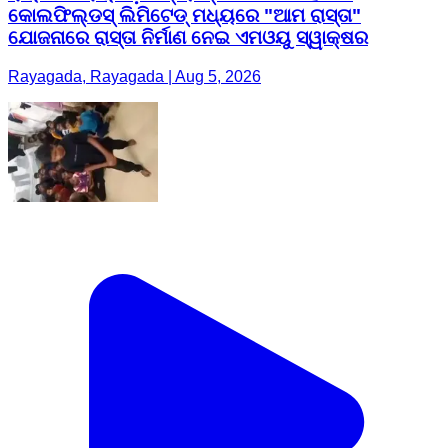
କୋଲଫିଲ୍ଡସ୍ ଲିମିଟେଡ୍ ମଧ୍ୟରେ "ଆମ ରାସ୍ତା"
ଯୋଜନାରେ ରାସ୍ତା ନିର୍ମାଣ ନେଇ ଏମଓୟୁ ସ୍ୱାକ୍ଷର
Rayagada, Rayagada | Aug 5, 2026