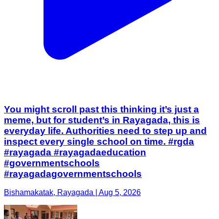
You might scroll past this thinking it’s just a
meme, but for student’s in Rayagada, this is
everyday life. Authorities need to step up and
inspect every single school on time. #rgda
#rayagada #rayagadaeducation
#governmentschools
#rayagadagovernmentschools
Bishamakatak, Rayagada | Aug 5, 2026