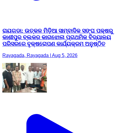
ରାୟଗଡା: ଉତ୍କଳ ମିଡ଼ିଆ ସାମ୍ବାଦିକ ସଙ୍ଘ ପକ୍ଷରୁ
କାଶୀପୁର ବ୍ଲକର କାରାଝୋଲା ପ୍ରାଥମିକ ବିଦ୍ୟାଳୟ
ପରିସରରେ ବୃକ୍ଷରୋପଣ କାର୍ଯ୍ୟକ୍ରମ ଅନୁଷ୍ଠିତ
Rayagada, Rayagada | Aug 5, 2026