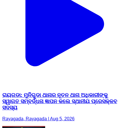
ରାୟଗଡା: ମୁନିଗୁଡା ଥାନାର ନୂତନ ଥାନା ଅଧିକାରୀଙ୍କୁ
ସ୍ୱାଗତ ସମ୍ବର୍ଦ୍ଧନା ଜ୍ଞାପନ କଲେ ସ୍ଥାନୀୟ ପ୍ରେସକ୍ଳବ
ସଦସ୍ୟ
Rayagada, Rayagada | Aug 5, 2026