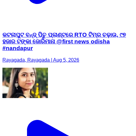
କଟଲାପୁଟ ବନ୍ଦ୍ ପିଚୁ ପ୍ଲାଣ୍ଟରେ RTO ଟିମ୍‌ର ଚଢ଼ାଉ, ୯୭
ହଜାର ଟଙ୍କା ଜୋରିମାନା @first news odisha
#nandapur
Rayagada, Rayagada | Aug 5, 2026