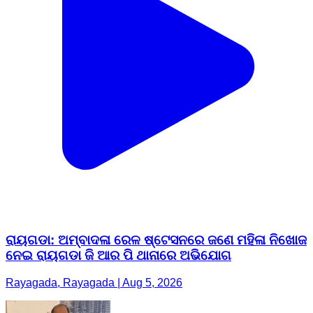
ରାୟଗଡା: ଅମ୍ବାଦଳା ରେଳ ଷ୍ଟେସନରେ ଜଣେ ମହିଳା ନିଖୋଜ
ନେଇ ରାୟଗଡା ଜି ଆର ପି ଥାନାରେ ଅଭିଯୋଗ
Rayagada, Rayagada | Aug 5, 2026