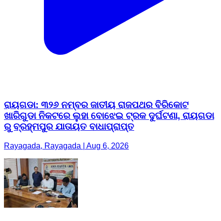
ରାୟଗଡା: ୩୨୬ ନମ୍ବର ଜାତୀୟ ରାଜପଥର ବିରିକୋଟ
ଖାରିଗୁଡା ନିକଟରେ ଲୁହା ବୋଝେଇ ଟ୍ରକ ଦୁର୍ଘଟଣା, ରାୟଗଡା
ରୁ ବ୍ରହ୍ମପୁର ଯାତାୟତ ବାଧାପ୍ରାପ୍ତ
Rayagada, Rayagada | Aug 6, 2026