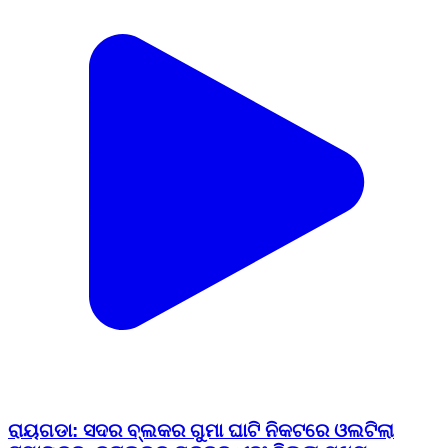
ରାୟଗଡା: ସଦର ବ୍ଲକର ଗୁମା ଘାଟି ନିକଟରେ ଓଲଟିଲା