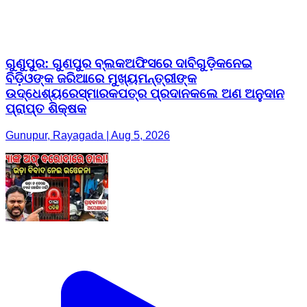
ଗୁଣୁପୁର: ଗୁଣପୁର ବ୍ଲକଅଫିସରେ ଦାବିଗୁଡ଼ିକନେଇ
ବିଡ଼ିଓଙ୍କ ଜରିଆରେ ମୁଖ୍ୟମନ୍ତ୍ରୀଙ୍କ
ଉଦ୍ଧେଶ୍ୟରେସ୍ମାରକପତ୍ର ପ୍ରଦାନକଲେ ଅଣ ଅନୁଦାନ
ପ୍ରାପ୍ତ ଶିକ୍ଷକ
Gunupur, Rayagada | Aug 5, 2026