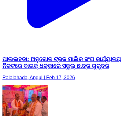
ପାଲଲହଡା: ଅନୁଗୋଳ ଟ୍ରକ ମାଲିକ ସଂଘ କାର୍ଯ୍ୟାଳୟ
ନିକଟରେ ବାଇକ୍ ଧକ୍କାରେ ସ୍କୁଲ୍ ଛାତ୍ର ଗୁରୁତର
Palalahada, Angul | Feb 17, 2026