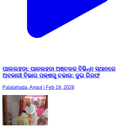
ପାଲଲହଡା: ପାଳଲହଡା ଅଞ୍ଚଳର ବିଭିନ୍ନ ସ୍ଥାନରେ
ଅବକାରୀ ବିଭାଗ ପକ୍ଷରୁ ଚଢାଉ; ଦୁଇ ଗିରଫ
Palalahada, Angul | Feb 19, 2026