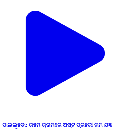
ପାଲଲହଡା: ଗହମ ଗ୍ରାମରେ ଅଷ୍ଟ ପ୍ରହରୀ ନାମ ଯଜ୍ଞ