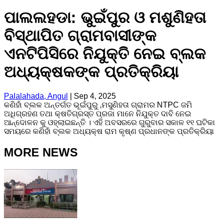
ପାଲଲହଡା: ଭୁଇଁପୁର ଓ ମଶୁଣିହତା
ବିସ୍ଥାପିତ ଗ୍ରାମବାସୀଙ୍କ
ଏନଟିପିସିରେ ନିଯୁକ୍ତି ନେଇ ବ୍ଲକ
ଅଧ୍ୟକ୍ଷକଙ୍କ ପ୍ରତିକ୍ରିୟା
Palalahada, Angul
|
Sep 4, 2025
କଣିହାଁ ବ୍ଲକ ଅନ୍ତର୍ଗତ ଭୂଇଁପୁରୁ ,ମସୁଣିହତା ଗ୍ରାମର NTPC ଜମି
ଅଧିଗ୍ରହଣ ତଥା କ୍ଷତିଗ୍ରସ୍ତ ପ୍ରଜା ମାନେ ନିଯୁକ୍ତ ଦାବି ନେଇ
ଆନ୍ଦୋଳନ କୁ ଓହ୍ଲାଇଛନ୍ତି । ଏହି ଅବସରରେ ଗୁରୁବାର ସକାଳ ୧୧ ଘଟିକା
ସମୟରେ କଣିହାଁ ବ୍ଲକ ଅଧ୍ୟକ୍ଷ ରାମ କୃଷ୍ଣ ପ୍ରଧାନଙ୍କ ପ୍ରତିକ୍ରିୟା
MORE NEWS