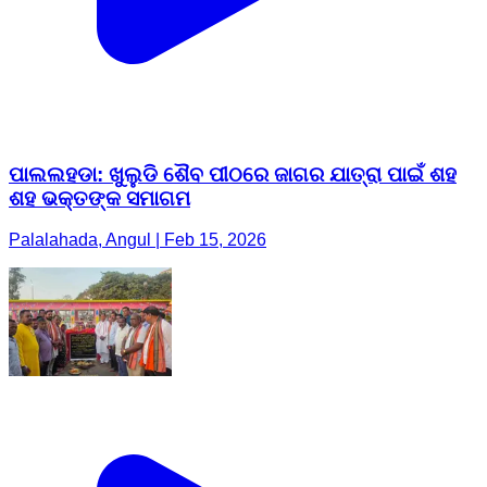
ପାଲଲହଡା: ଖୁଲୁଡି ଶୈବ ପୀଠରେ ଜାଗର ଯାତ୍ରା ପାଇଁ ଶହ
ଶହ ଭକ୍ତଙ୍କ ସମାଗମ
Palalahada, Angul | Feb 15, 2026