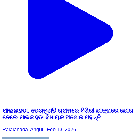
ପାଲଲହଡା: ପେଚାମୁଣ୍ଡି ଗ୍ରାମରେ ବିଶିରୀ ଯାତ୍ରାରେ ଯୋଗ
ଦେଲେ ପାଳଲହଡା ବିଧାୟକ ଅଶୋକ ମହାନ୍ତି
Palalahada, Angul | Feb 13, 2026