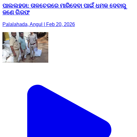
ପାଲଲହଡା: ତାଳଚେରରେ ମାରିଦେବା ପାଇଁ ଧମକ ଦେବାରୁ
ଜଣେ ଗିରଫ
Palalahada, Angul | Feb 20, 2026