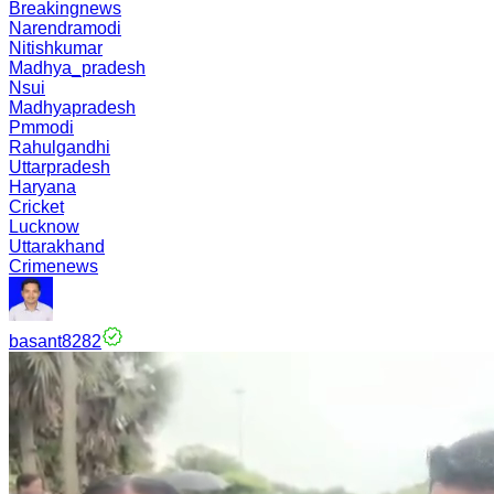
Breakingnews
Narendramodi
Nitishkumar
Madhya_pradesh
Nsui
Madhyapradesh
Pmmodi
Rahulgandhi
Uttarpradesh
Haryana
Cricket
Lucknow
Uttarakhand
Crimenews
basant8282