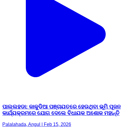
ପାଲଲହଡା: କାକୁଡିଆ ପଞ୍ଚାୟତରେ ହେଉଥିବା ଭୂମି ପୂଜନ
କାର୍ଯ୍ୟକ୍ରମରେ ଯୋଗ ଦେଲେ ବିଧାୟକ ଅଶୋକ ମହାନ୍ତି
Palalahada, Angul | Feb 15, 2026