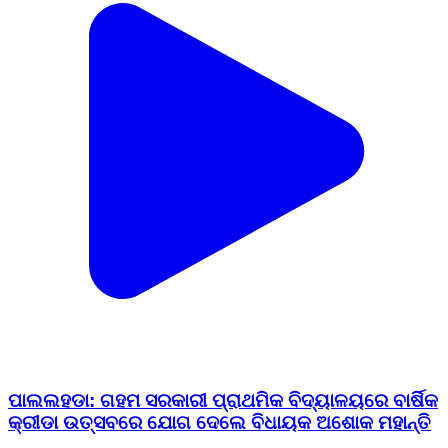
ପାଲଲହଡା: ଗହମ ସରକାରୀ ପ୍ରାଥମିକ ବିଦ୍ୟାଳୟରେ ବାର୍ଷିକ
କ୍ରୀଡା ଉତ୍ସବରେ ଯୋଗ ଦେଲେ ବିଧାୟକ ଅଶୋକ ମହାନ୍ତି