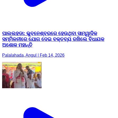
ପାଲଲହଡା: ଭୁବନେଶ୍ବରରେ ହେଉଥିବା ସାମ୍ୱାଦିକ
ସମ୍ମିଳନୀରେ ଯୋଗ ଦେଇ ବକ୍ତବ୍ୟ ରଖିଲେ ବିଧାୟକ
ଅଶୋକ ମହାନ୍ତି
Palalahada, Angul | Feb 14, 2026