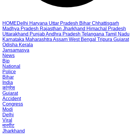
HOME
Delhi
Haryana
Uttar Pradesh
Bihar
Chhattisgarh
Madhya Pradesh
Rajasthan
Jharkhand
Himachal Pradesh
Uttarakhand
Punjab
Andhra Pradesh
Telangana
Tamil Nadu
Karnataka
Maharashtra
Assam
West Bengal
Tripura
Gujarat
Odisha
Kerala
Jansamasya
News
Bjp
National
Police
Bihar
India
कांग्रेस
Gujarat
Accident
Congress
Modi
Delhi
Viral
मारपीट
Jharkhand