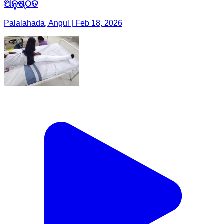
ଅନୁଷ୍ଠିତ
Palalahada, Angul | Feb 18, 2026