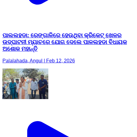
ପାଲଲହଡା: ରେଙ୍ଗାଳିରେ ହେଉଥିବା କ୍ରିକେଟ୍ ଖେଳର
ଉଦ୍ଘାଟନୀ ମ୍ୟାଚରେ ଯୋଗ ଦେଲେ ପାଳଲହଡା ବିଧାୟକ
ଅଶୋକ ମହାନ୍ତି
Palalahada, Angul | Feb 12, 2026