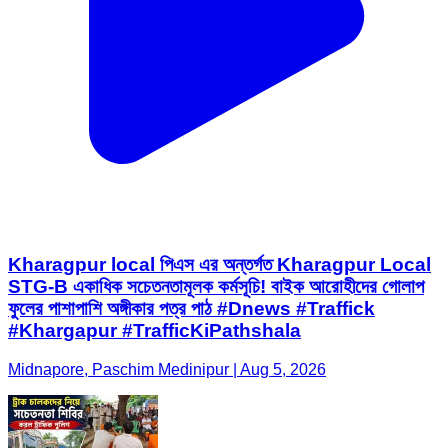
Kharagpur local পিএস এর অন্তর্গত Kharagpur Local
STG-B একাধিক সচেতনতামূলক কর্মসূচি! বাইক আরোহীদের গোলাপ
ফুলের পাশাপাশি অঙ্গীকার পত্র পাঠ #Dnews #Traffick
#Khargapur #TrafficKiPathshala
Midnapore, Paschim Medinipur | Aug 5, 2026