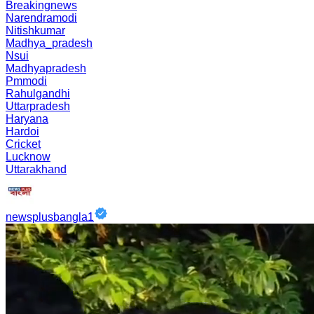
Breakingnews
Narendramodi
Nitishkumar
Madhya_pradesh
Nsui
Madhyapradesh
Pmmodi
Rahulgandhi
Uttarpradesh
Haryana
Hardoi
Cricket
Lucknow
Uttarakhand
newsplusbangla1