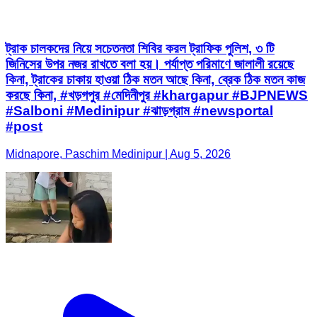
ট্রাক চালকদের নিয়ে সচেতনতা শিবির করল ট্রাফিক পুলিশ, ৩ টি
জিনিসের উপর নজর রাখতে বলা হয়। পর্যাপ্ত পরিমাণে জালালী রয়েছে
কিনা, ট্রাকের চাকায় হাওয়া ঠিক মতন আছে কিনা, ব্রেক ঠিক মতন কাজ
করছে কিনা, #খড়গপুর #মেদিনীপুর #khargapur #BJPNEWS
#Salboni #Medinipur #ঝাড়গ্রাম #newsportal
#post
Midnapore, Paschim Medinipur | Aug 5, 2026