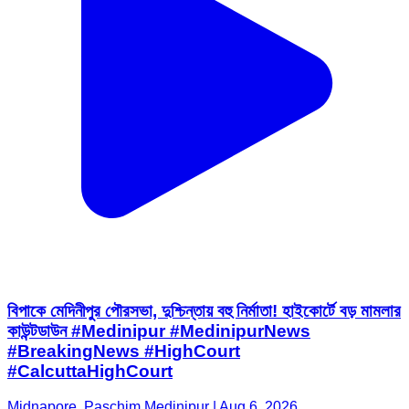
বিপাকে মেদিনীপুর পৌরসভা, দুশ্চিন্তায় বহু নির্মাতা! হাইকোর্টে বড় মামলার
কাউন্টডাউন #Medinipur #MedinipurNews
#BreakingNews #HighCourt
#CalcuttaHighCourt
Midnapore, Paschim Medinipur | Aug 6, 2026