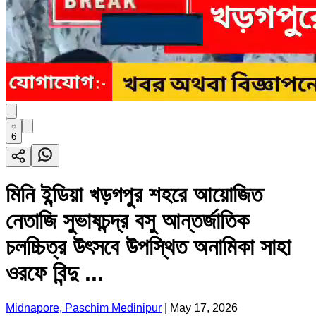
6
মিনি ইন্ডিয়া খড়গপুর শহরে আয়োজিত
নেতাজি সুভাষচন্দ্র বসু আন্তর্জাতিক
চলচ্চিত্র উৎসবে উপস্থিত অনামিকা সাহা
ওরফে বিন্দু ...
Midnapore, Paschim Medinipur
|
May 17, 2026