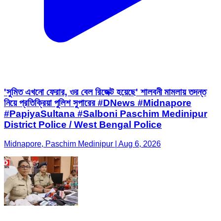
'সুমিত এখনো ফেরার, ওর বেল রিজেক্ট হয়েছে' শালবনী মামলায় তদন্ত
নিয়ে প্রতিক্রিয়া পুলিশ সুপারের #DNews #Midnapore
#PapiyaSultana #Salboni Paschim Medinipur
District Police / West Bengal Police
Midnapore, Paschim Medinipur | Aug 6, 2026