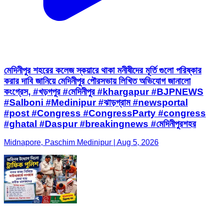
মেদিনীপুর শহরের কলেজ স্কয়ারে থাকা মনীষীদের মূর্তি গুলো পরিষ্কার
করার দাবি জানিয়ে মেদিনীপুর পৌরসভায় লিখিত অভিযোগ জানালো
কংগ্রেস, #খড়গপুর #মেদিনীপুর #khargapur #BJPNEWS
#Salboni #Medinipur #ঝাড়গ্রাম #newsportal
#post #Congress #CongressParty #congress
#ghatal #Daspur #breakingnews #মেদিনীপুরশহর
Midnapore, Paschim Medinipur | Aug 5, 2026