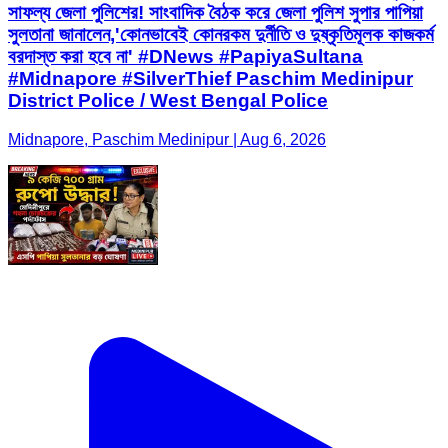
সাফল্য জেলা পুলিশের! সাংবাদিক বৈঠক করে জেলা পুলিশ সুপার পাপিয়া
সুলতানা জানালেন,'কোনভাবেই কোনরকম দুর্নীতি ও দুষ্কৃতিমূলক কাজকর্ম
বরদাস্ত করা হবে না' #DNews #PapiyaSultana
#Midnapore #SilverThief Paschim Medinipur
District Police / West Bengal Police
Midnapore, Paschim Medinipur | Aug 6, 2026