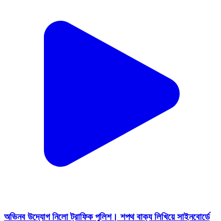
অভিনব উদ্যোগ নিলো ট্রাফিক পুলিশ। শপথ বাক্য লিখিয়ে সাইনবোর্ডে