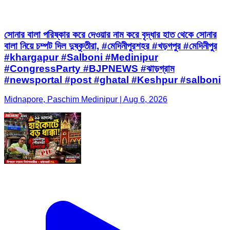
সোনার বালা পরিষ্কার করে দেওয়ার নাম করে বৃদ্ধার হাত থেকে সোনার
বালা নিয়ে চম্পট দিল দুষ্কৃতীরা, #মেদিনীপুরশহর #খড়গপুর #মেদিনীপুর
#khargapur #Salboni #Medinipur
#CongressParty #BJPNEWS #ঝাড়গ্রাম
#newsportal #post #ghatal #Keshpur #salboni
Midnapore, Paschim Medinipur | Aug 6, 2026