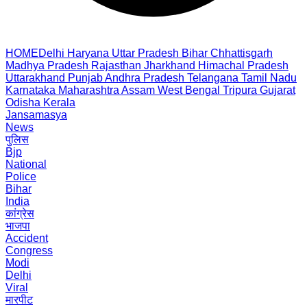
HOME
Delhi
Haryana
Uttar Pradesh
Bihar
Chhattisgarh
Madhya Pradesh
Rajasthan
Jharkhand
Himachal Pradesh
Uttarakhand
Punjab
Andhra Pradesh
Telangana
Tamil Nadu
Karnataka
Maharashtra
Assam
West Bengal
Tripura
Gujarat
Odisha
Kerala
Jansamasya
News
पुलिस
Bjp
National
Police
Bihar
India
कांग्रेस
भाजपा
Accident
Congress
Modi
Delhi
Viral
मारपीट