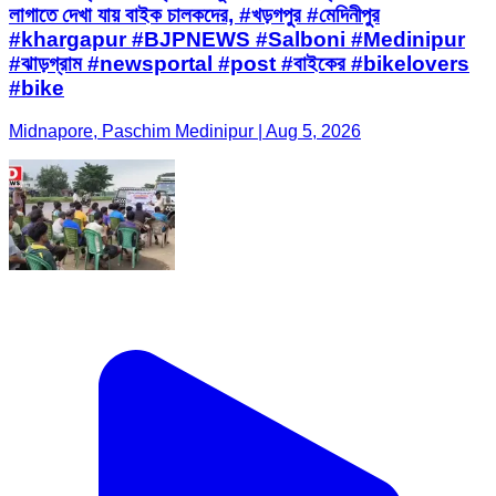
লাগাতে দেখা যায় বাইক চালকদের, #খড়গপুর #মেদিনীপুর
#khargapur #BJPNEWS #Salboni #Medinipur
#ঝাড়গ্রাম #newsportal #post #বাইকের #bikelovers
#bike
Midnapore, Paschim Medinipur | Aug 5, 2026