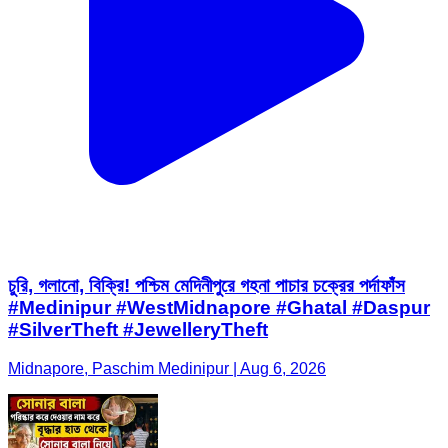
চুরি, গলানো, বিক্রি! পশ্চিম মেদিনীপুরে গহনা পাচার চক্রের পর্দাফাঁস
#Medinipur #WestMidnapore #Ghatal #Daspur
#SilverTheft #JewelleryTheft
Midnapore, Paschim Medinipur | Aug 6, 2026