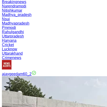
Breakingnews
Narendramodi
Nitishkumar
Madhya_pradesh
Nsui
Madhyapradesh
Pmmodi
Rahulgandhi
Uttarpradesh
Haryana
Cricket
Lucknow
Uttarakhand
Crimenews
ajaygeedam60_2