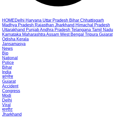
HOME
Delhi
Haryana
Uttar Pradesh
Bihar
Chhattisgarh
Madhya Pradesh
Rajasthan
Jharkhand
Himachal Pradesh
Uttarakhand
Punjab
Andhra Pradesh
Telangana
Tamil Nadu
Karnataka
Maharashtra
Assam
West Bengal
Tripura
Gujarat
Odisha
Kerala
Jansamasya
News
Bjp
National
Police
Bihar
India
कांग्रेस
Gujarat
Accident
Congress
Modi
Delhi
Viral
मारपीट
Jharkhand