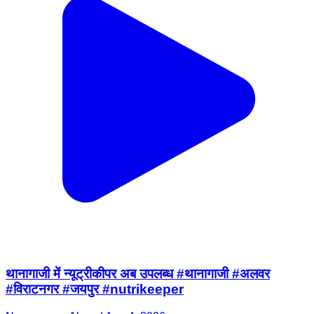
थानागाजी में न्यूट्रीकीपर अब उपलब्ध #थानागाजी #अलवर
#विराटनगर #जयपुर #nutrikeeper