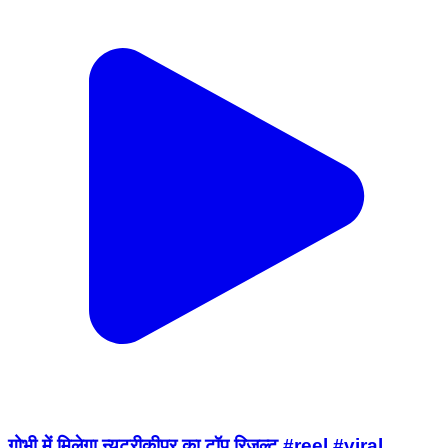
गोभी में मिलेगा न्यूट्रीकीपर का टॉप रिजल्ट #reel #viral