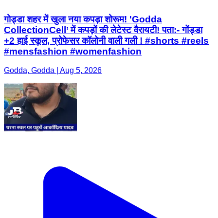
गोड्डा शहर में खुला नया कपड़ा शोरूम! 'Godda
CollectionCell’ में कपड़ों की लेटेस्ट वैरायटी! पता:- गोंड्डा
+2 हाई स्कूल, प्रोफेसर कॉलोनी वाली गली ! #shorts #reels
#mensfashion #womenfashion
Godda, Godda | Aug 5, 2026