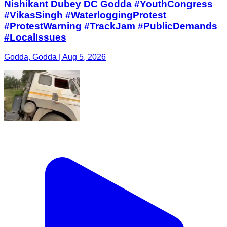
Nishikant Dubey DC Godda #YouthCongress
#VikasSingh #WaterloggingProtest
#ProtestWarning #TrackJam #PublicDemands
#LocalIssues
Godda, Godda | Aug 5, 2026