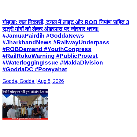
गोड्डा: जल निकासी, टनल में लाइट और ROB निर्माण सहित 3
सूत्री मांगों को लेकर अंडरपास पर जोरदार धरना!
#JamuaPairdih #GoddaNews
#JharkhandNews #RailwayUnderpass
#ROBDemand #YouthCongress
#RailRokoWarning #PublicProtest
#WaterloggingIssue #MaldaDivision
#GoddaDC #Poreyahat
Godda, Godda | Aug 5, 2026