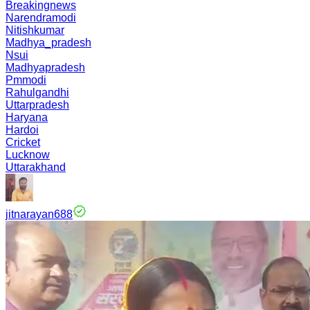
Breakingnews
Narendramodi
Nitishkumar
Madhya_pradesh
Nsui
Madhyapradesh
Pmmodi
Rahulgandhi
Uttarpradesh
Haryana
Hardoi
Cricket
Lucknow
Uttarakhand
jitnarayan688