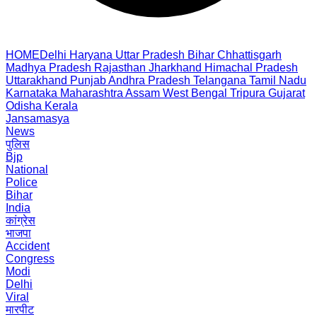
HOME
Delhi
Haryana
Uttar Pradesh
Bihar
Chhattisgarh
Madhya Pradesh
Rajasthan
Jharkhand
Himachal Pradesh
Uttarakhand
Punjab
Andhra Pradesh
Telangana
Tamil Nadu
Karnataka
Maharashtra
Assam
West Bengal
Tripura
Gujarat
Odisha
Kerala
Jansamasya
News
पुलिस
Bjp
National
Police
Bihar
India
कांग्रेस
भाजपा
Accident
Congress
Modi
Delhi
Viral
मारपीट