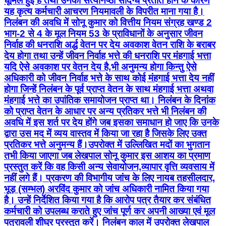
धूमिल हुई है तथा उनकी सत्यनिष्ठा संदिग्ध प्रतीत होने के कारण
यह कृत्य कर्मचारी आचरण नियमावली के विपरीत माना गया है।
निलंबन की अवधि में सोनू कुमार को वित्तीय नियम संग्रह खण्ड 2
भाग-2 से 4 के मूल नियम 53 के प्राविधानों के अनुसार जीवन
निर्वाह की धनराशि अर्द्ध वेतन पर देय अवकाश वेतन राशि के बराबर
देय होगा तथा उन्हें जीवन निर्वाह भत्ते की धनराशि पर मंहगाई भत्ता
यदि ऐसे अवकाश पर वेतन देय है,भी अनुमन्य होगा किन्तु ऐसे
अधिकारी को जीवन निर्वाह भत्ते के साथ कोई मंहगाई भत्ता देय नहीं
होगा जिन्हें निलंबन के पूर्व प्राप्त वेतन के साथ मंहगाई भत्ता अथवा
मंहगाई भत्ते का उपांतिक समायोजन प्राप्त था। निलंबन के दिनांक
को प्राप्त वेतन के आधार पर अन्य प्रतिकर भत्ते भी निलंबन की
अवधि में इस शर्त पर देय होंगे जब इसका समाधान हो जाए कि उनके
द्वारा उस मद में व्यय वास्तव में किया जा रहा है जिसके लिए उक्त
प्रतिकर भत्ते अनुमन्य हैं।उपरोक्त में उल्लिखित मदों का भुगतान
तभी किया जाएगा जब लेखपाल सोनू कुमार इस आशय का प्रमाण
प्रस्तुत करें कि वह किसी अन्य सेवायोजन,व्यापार वृत्ति व्यवसाय में
नहीं लगे हैं। प्रकरण की विभागीय जांच के लिए नायब तहसीलदार,
भूड़ (सम्भल) अरविंद कुमार को जांच अधिकारी नामित किया गया
है। उन्हें निर्देशित किया गया है कि आरोप पत्र तैयार कर संबंधित
कर्मचारी को उपलब्ध कराते हुए जांच पूर्ण कर अपनी आख्या एवं मूल
पत्रावली शीघ्र प्रस्तुत करें। निलंबन काल में उपरोक्त लेखपाल