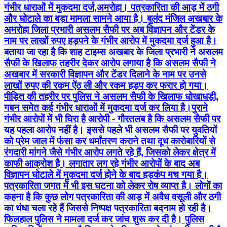
गंभीर धाराओं में मुकदमा दर्ज,अमरोहा। पत्रकारिता की आड़ में ठगी
और घोटाले का बड़ा मामला सामने आया है। बुलंद मंजिल अखबार के
अमरोहा जिला प्रभारी असलम सैफी पर अब विज्ञापन और टेंडर के
नाम पर लाखों रुपए हड़पने के गंभीर आरोप में मुकदमा दर्ज हुआ है।
बताया जा रहा है कि शाह टाइम्स अखबार के जिला प्रभारी ने असलम
सैफी के खिलाफ तहरीर देकर आरोप लगाया है कि असलम सैफी ने
अखबार में सरकारी विज्ञापन और टेंडर दिलाने के नाम पर उनसे
लाखों रुपए की रकम ऐंठ ली और रकम हड़प कर फरार हो गया।
पीड़ित की तहरीर पर पुलिस ने असलम सैफी के खिलाफ धोखाधड़ी,
गबन समेत कई गंभीर धाराओं में मुकदमा दर्ज कर लिया है।पुराने
गंभीर आरोपों में भी घिरा है आरोपी - गौरतलब है कि असलम सैफी पर
यह पहला आरोप नहीं है। इससे पहले भी असलम सैफी पर युवतियों
को प्रेम जाल में फंसा कर धर्मांतरण कराने तथा दूध कारोबारियों से
रंगदारी मांगने जैसे गंभीर आरोप लगते रहे हैं, जिसको लेकर क्षेत्र में
काफी आक्रोश है। लगातार लग रहे गंभीर आरोपों के बाद अब
विज्ञापन घोटाले में मुकदमा दर्ज होने के बाद हड़कंप मच गया है।
पत्रकारिता जगत में भी इस घटना को लेकर रोष व्याप्त है। लोगों का
कहना है कि कुछ लोग पत्रकारिता की आड़ में अवैध वसूली और ठगी
का धंधा चला रहे हैं जिससे निष्पक्ष पत्रकारिता बदनाम हो रही है।
फिलहाल पुलिस ने मामला दर्ज कर जांच शुरू कर दी है। पुलिस