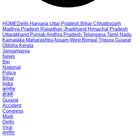
HOME
Delhi
Haryana
Uttar Pradesh
Bihar
Chhattisgarh
Madhya Pradesh
Rajasthan
Jharkhand
Himachal Pradesh
Uttarakhand
Punjab
Andhra Pradesh
Telangana
Tamil Nadu
Karnataka
Maharashtra
Assam
West Bengal
Tripura
Gujarat
Odisha
Kerala
Jansamasya
News
Bjp
National
Police
Bihar
India
कांग्रेस
बीजेपी
Gujarat
Accident
Congress
Modi
Delhi
Viral
मारपीट