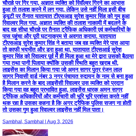
चौराहे पर गिर गया, अज्ञात व्यक्ति को रिवॉल्वर गिरने का आभास
हुआ तो तलाश करने में लग गया, लेकिन उसे नहीं मिला इसी बीच
ड्यूटी पर तैनात यातायात टीएसआइ सुरेश कुमार सिंह को गुम हुआ
रिवाल्वर मिल गया, अज्ञात व्यक्ति की तलाश नाकामी में बदलने के
बाद वह सीधा चौराहे पर तैनात ट्रैफिक अधिकारी एवं कर्मचारियों के
पास पहुंचा और पूरी घटनाक्रम से अवगत कराया, यातायात
टीएसआइ सुरेश कुमार सिंह ने बताया जब वह व्यक्ति मेरे पास आया
तो काफी भयभीत और डरा हुआ था, यातायात टीएसआई सुरेश
कुमार सिंह को रिवाल्वर पूर्व में ही मिला हुआ था मेरे द्वारा उसको बैठाया
गया तथा पानी पिलाया क्योंकि उसकी स्थिति बहुत खराब थी,
लाइसेंस का मिलान किया गया जो अमन सागर पुत्र रंजन लाल
सागर निवासी वार्ड नंबर 3 नगर पंचायत रुदायन के नाम से बना हुआ
है मिलान करने के बाद लाइसेंसी रिवाल्वर उस व्यक्ति को प्रदान
किया गया वह बहुत प्रभावित हुआ, लाइसेंस धारक अमन सागर
ट्रैफिक अधिकारियों और कर्मचारी की भूरि भूरि प्रशंसा करते नहीं
थक रहा है उसका कहना है कि अगर ट्रैफिक पुलिस सजग ना होती
तो उसका गुम हुआ रिवाल्वर लाइसेंस नहीं मिल पाता।
Sambhal, Sambhal | Aug 3, 2026