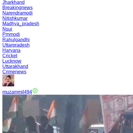
Jharkhand
Breakingnews
Narendramodi
Nitishkumar
Madhya_pradesh
Nsui
Pmmodi
Rahulgandhi
Uttarpradesh
Haryana
Cricket
Lucknow
Uttarakhand
Crimenews
muzammil494