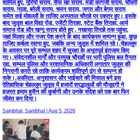
शामिल हुए, नूरियो सराय, सैफ खां सराय, मंडी कागजी सराय, चौधरी
सराय, नाला, बरेली सराय, चमन सराय, जगत और बेगम सराय
समेत कई मोहल्लों के ताजिए अस्पताल चौराहे पर एकत्र हुए। इसके
बाद जुलूस बाल विद्या रोड, एजेंटी तिराहा, स्टेट बैंक तिराहा, आर्य
समाज रोड और खग्गू सराय होते हुए , नखासा तिराहे तक पहुंचा,
जहां मिलाप और नजर पेश करने के बाद कार्यक्रम सम्पन्न हुआ, कुछ
ताजिए कर्बला रवाना हुए, जबकि अन्य जुलूस में शामिल रहे।,चेहल्लुम
के अवसर पर पूरे सम्भल शहर में सुरक्षा के अभूतपूर्व इंतजाम किए
गए।,संवेदनशील मार्गों और प्रमुख चौराहों पर भारी पुलिस बल तैनात
रहा, सम्भल पुलिस और प्रशासनिक अधिकारी लगातार जुलूस की
निगरानी करते रहे ताकि कार्यक्रम शांतिपूर्ण ढंग से सम्पन्न हो
सके।,अकीदत, अनुशासन और भाईचारे की मिसाल बने इस
ऐतिहासिक चेहल्लुम जुलूस में हजारों श्रद्धालुओं की मौजूदगी ने
हज़रत इमाम हुसैन की कुर्बानी और उनके संदेश को एक बार फिर
जीवंत कर दिया।
Sambhal, Sambhal | Aug 5, 2026