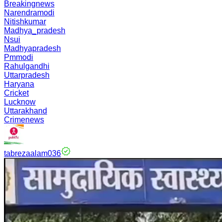
Breakingnews
Narendramodi
Nitishkumar
Madhya_pradesh
Nsui
Madhyapradesh
Pmmodi
Rahulgandhi
Uttarpradesh
Haryana
Cricket
Lucknow
Uttarakhand
Crimenews
tabrezaalam036