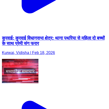
कुरवाई: कुरवाई विधानसभा क्षेत्र: थाना पथरिया से महिला दो बच्चों
के साथ प्रेमी संग फरार
Kurwai, Vidisha | Feb 18, 2026