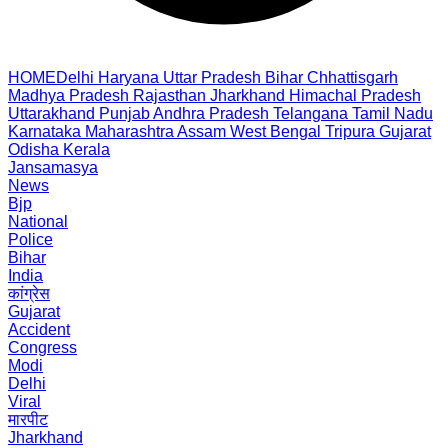
HOME
Delhi
Haryana
Uttar Pradesh
Bihar
Chhattisgarh
Madhya Pradesh
Rajasthan
Jharkhand
Himachal Pradesh
Uttarakhand
Punjab
Andhra Pradesh
Telangana
Tamil Nadu
Karnataka
Maharashtra
Assam
West Bengal
Tripura
Gujarat
Odisha
Kerala
Jansamasya
News
Bjp
National
Police
Bihar
India
कांग्रेस
Gujarat
Accident
Congress
Modi
Delhi
Viral
मारपीट
Jharkhand