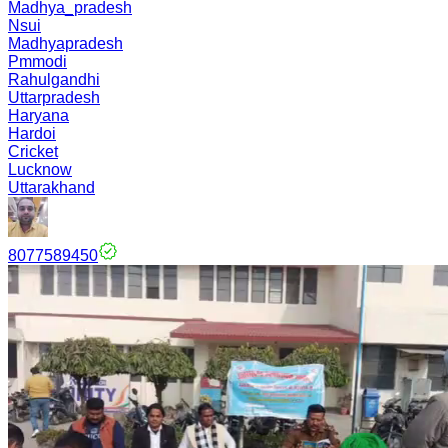
Madhya_pradesh
Nsui
Madhyapradesh
Pmmodi
Rahulgandhi
Uttarpradesh
Haryana
Hardoi
Cricket
Lucknow
Uttarakhand
8077589450