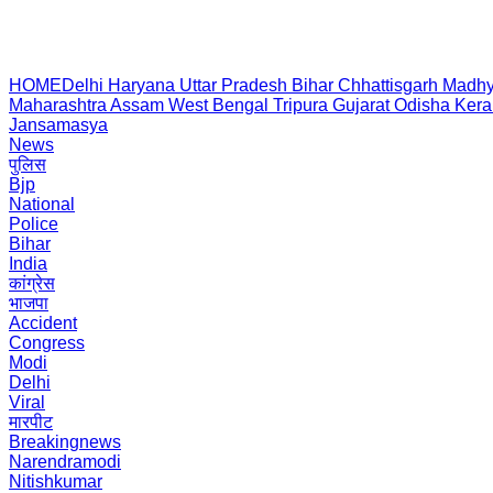
HOME
Delhi
Haryana
Uttar Pradesh
Bihar
Chhattisgarh
Madhy
Maharashtra
Assam
West Bengal
Tripura
Gujarat
Odisha
Kera
Jansamasya
News
पुलिस
Bjp
National
Police
Bihar
India
कांग्रेस
भाजपा
Accident
Congress
Modi
Delhi
Viral
मारपीट
Breakingnews
Narendramodi
Nitishkumar