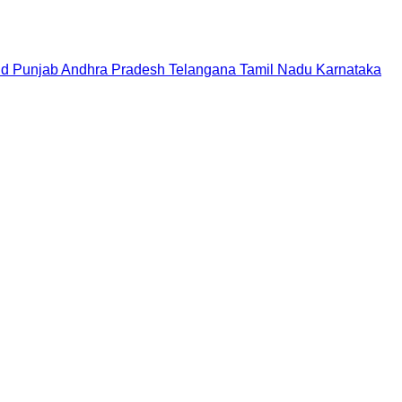
nd
Punjab
Andhra Pradesh
Telangana
Tamil Nadu
Karnataka