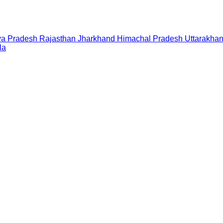
a Pradesh
Rajasthan
Jharkhand
Himachal Pradesh
Uttarakha
la