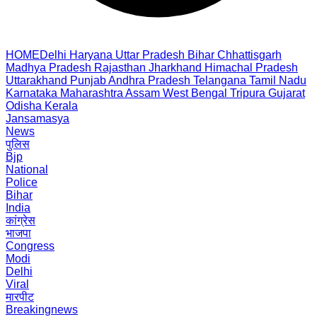
HOME
Delhi
Haryana
Uttar Pradesh
Bihar
Chhattisgarh
Madhya Pradesh
Rajasthan
Jharkhand
Himachal Pradesh
Uttarakhand
Punjab
Andhra Pradesh
Telangana
Tamil Nadu
Karnataka
Maharashtra
Assam
West Bengal
Tripura
Gujarat
Odisha
Kerala
Jansamasya
News
पुलिस
Bjp
National
Police
Bihar
India
कांग्रेस
भाजपा
Congress
Modi
Delhi
Viral
मारपीट
Breakingnews