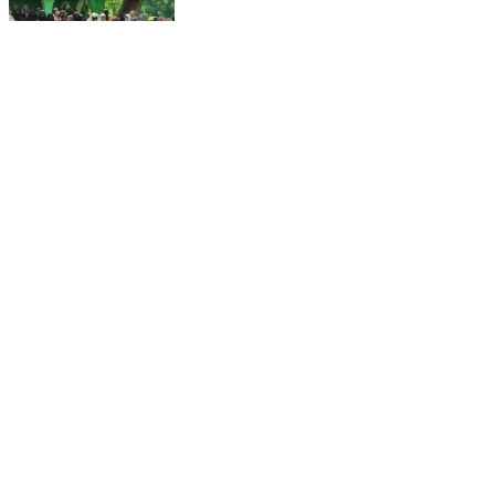
बरेली: कोटा दुकान चुनाव में हुई गड़बड़ी, ग्राम प्रधान पर धांधली के
आरोप #bareilly #Nawabganj #NewsUpdate #kota
#KOTASHOP #election #GramPradhan
#Corruption #NewsUpdate #LatestNews
#BreakingNews #UPGovernment
#YogiAdityanath #CMYogi #UPNews