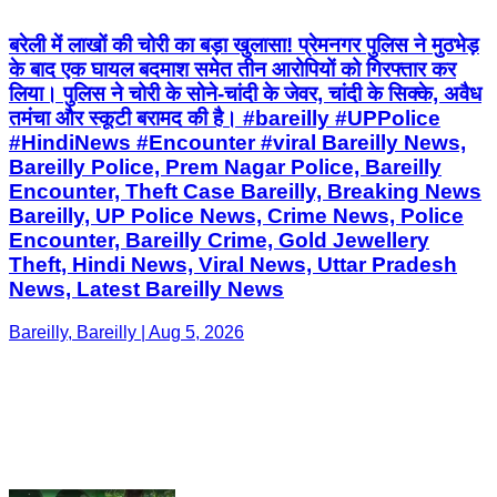
#HindiNews #Encounter #viral Bareilly News,
Bareilly Police, Prem Nagar Police, Bareilly
Encounter, Theft Case Bareilly, Breaking News
Bareilly, UP Police News, Crime News, Police
Encounter, Bareilly Crime, Gold Jewellery
Theft, Hindi News, Viral News, Uttar Pradesh
News, Latest Bareilly News
Bareilly, Bareilly | Aug 5, 2026