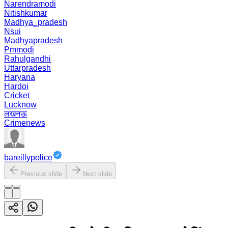
Narendramodi
Nitishkumar
Madhya_pradesh
Nsui
Madhyapradesh
Pmmodi
Rahulgandhi
Uttarpradesh
Haryana
Hardoi
Cricket
Lucknow
लखनऊ
Crimenews
bareillypolice
Previous slide
Next slide