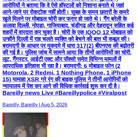
उन्होंने दिल्ली में राह चलते व्यक्ति को बेचने की बात भी कबूल की।
बरामदगी के आधार पर मुकदमे में धारा 317(2) बीएनएस की बढ़ोतरी
की गई है। पुलिस जांच में सामने आया कि तीनों आरोपियों का चोरी,
लूट, गैंगस्टर, आईटी एक्ट और पॉक्सो समेत विभिन्न मामलों में
आपराधिक इतिहास भी रहा है। बरामदगी: 6 मोबाइल फोन (2
Motorola, 2 Redmi, 1 Nothing Phone, 1 iPhone
15) यामाहा XSR ग्रे रंग की बाइक पुलिस ने तीनों आरोपियों को
न्यायालय में पेश कर आगे की विधिक कार्रवाई शुरू कर दी है।
Bareilly news Live #Bareillypolice #Viralpost
Bareilly, Bareilly | Aug 5, 2026