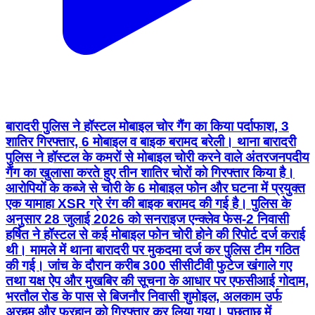
बारादरी पुलिस ने हॉस्टल मोबाइल चोर गैंग का किया पर्दाफाश, 3
शातिर गिरफ्तार, 6 मोबाइल व बाइक बरामद बरेली। थाना बारादरी
पुलिस ने हॉस्टल के कमरों से मोबाइल चोरी करने वाले अंतरजनपदीय
गैंग का खुलासा करते हुए तीन शातिर चोरों को गिरफ्तार किया है।
आरोपियों के कब्जे से चोरी के 6 मोबाइल फोन और घटना में प्रयुक्त
एक यामाहा XSR ग्रे रंग की बाइक बरामद की गई है। पुलिस के
अनुसार 28 जुलाई 2026 को सनराइज एन्क्लेव फेस-2 निवासी
हर्षित ने हॉस्टल से कई मोबाइल फोन चोरी होने की रिपोर्ट दर्ज कराई
थी। मामले में थाना बारादरी पर मुकदमा दर्ज कर पुलिस टीम गठित
की गई। जांच के दौरान करीब 300 सीसीटीवी फुटेज खंगाले गए
तथा यक्ष ऐप और मुखबिर की सूचना के आधार पर एफसीआई गोदाम,
भरतौल रोड के पास से बिजनौर निवासी शुमोइल, अलकाम उर्फ
अरहम और फरहान को गिरफ्तार कर लिया गया। पूछताछ में
आरोपियों ने बताया कि वे ऐसे हॉस्टलों को निशाना बनाते थे जहां
आने-जाने पर रोकटोक नहीं होती। सुबह के समय छात्रों के कमरे
खुले मिलने पर मोबाइल चोरी कर फरार हो जाते थे। गैंग बरेली के
अलावा दिल्ली, नोएडा, गाजियाबाद, चंडीगढ़ और देहरादून सहित कई
शहरों में वारदात कर चुका है। चोरी के एक IQOO 12 मोबाइल को