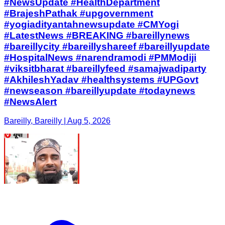
#NewsUpdate #HealthDepartment
#BrajeshPathak #upgovernment
#yogiadityantahnewsupdate #CMYogi
#LatestNews #BREAKING #bareillynews
#bareillycity #bareillyshareef #bareillyupdate
#HospitalNews #narendramodi #PMModiji
#viksitbharat #bareillyfeed #samajwadiparty
#AkhileshYadav #healthsystems #UPGovt
#newseason #bareillyupdate #todaynews
#NewsAlert
Bareilly, Bareilly | Aug 5, 2026