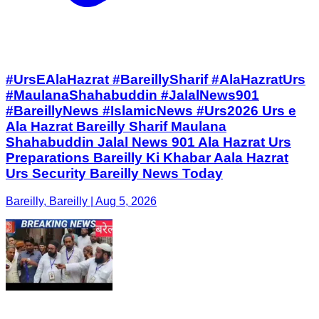
#UrsEAlaHazrat #BareillySharif #AlaHazratUrs
#MaulanaShahabuddin #JalalNews901
#BareillyNews #IslamicNews #Urs2026 Urs e
Ala Hazrat Bareilly Sharif Maulana
Shahabuddin Jalal News 901 Ala Hazrat Urs
Preparations Bareilly Ki Khabar Aala Hazrat
Urs Security Bareilly News Today
Bareilly, Bareilly | Aug 5, 2026