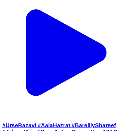
#UrseRazavi #AalaHazrat #BareillyShareef