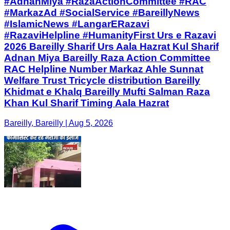
#AdnanMiya #RazaActionCommittee #RAC
#MarkazAd #SocialService #BareillyNews
#IslamicNews #LangarERazavi
#RazaviHelpline #HumanityFirst Urs e Razavi
2026 Bareilly Sharif Urs Aala Hazrat Kul Sharif
Adnan Miya Bareilly Raza Action Committee
RAC Helpline Number Markaz Ahle Sunnat
Welfare Trust Tricycle distribution Bareilly
Khidmat e Khalq Bareilly Mufti Salman Raza
Khan Kul Sharif Timing Aala Hazrat
Bareilly, Bareilly | Aug 5, 2026