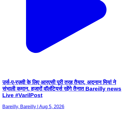
उर्स-ए-रज़वी के लिए आरएसी पूरी तरह तैयार, अदनान मियां ने
संभाली कमान, हजारों वॉलंटियर्स रहेंगे तैनात Bareilly news
Live #VarilPost
Bareilly, Bareilly | Aug 5, 2026