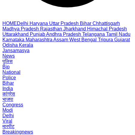
HOME
Delhi
Haryana
Uttar Pradesh
Bihar
Chhattisgarh
Madhya Pradesh
Rajasthan
Jharkhand
Himachal Pradesh
Uttarakhand
Punjab
Andhra Pradesh
Telangana
Tamil Nadu
Karnataka
Maharashtra
Assam
West Bengal
Tripura
Gujarat
Odisha
Kerala
Jansamasya
News
पुलिस
Bjp
National
Police
Bihar
India
कांग्रेस
भाजपा
Congress
Modi
Delhi
Viral
मारपीट
Breakingnews