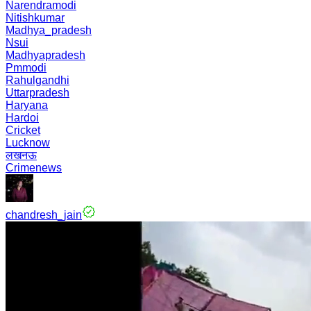
Narendramodi
Nitishkumar
Madhya_pradesh
Nsui
Madhyapradesh
Pmmodi
Rahulgandhi
Uttarpradesh
Haryana
Hardoi
Cricket
Lucknow
लखनऊ
Crimenews
chandresh_jain