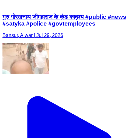
गुरु गोरखनाथ जीमहाराज के कुंड कादृश्य #public #news
#satyka #police #govtemployees
Bansur, Alwar | Jul 29, 2026