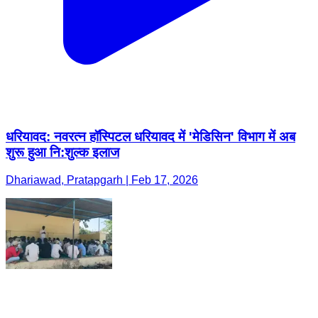
धरियावद: नवरत्न हॉस्पिटल धरियावद में 'मेडिसिन' विभाग में अब
शुरू हुआ नि:शुल्क इलाज
Dhariawad, Pratapgarh | Feb 17, 2026