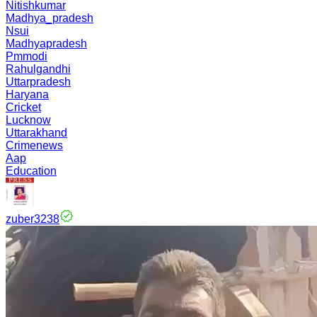
Nitishkumar
Madhya_pradesh
Nsui
Madhyapradesh
Pmmodi
Rahulgandhi
Uttarpradesh
Haryana
Cricket
Lucknow
Uttarakhand
Crimenews
Aap
Education
zuber3238