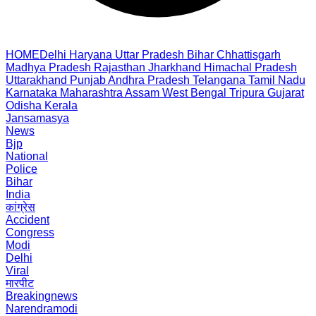
HOME
Delhi
Haryana
Uttar Pradesh
Bihar
Chhattisgarh
Madhya Pradesh
Rajasthan
Jharkhand
Himachal Pradesh
Uttarakhand
Punjab
Andhra Pradesh
Telangana
Tamil Nadu
Karnataka
Maharashtra
Assam
West Bengal
Tripura
Gujarat
Odisha
Kerala
Jansamasya
News
Bjp
National
Police
Bihar
India
कांग्रेस
Accident
Congress
Modi
Delhi
Viral
मारपीट
Breakingnews
Narendramodi