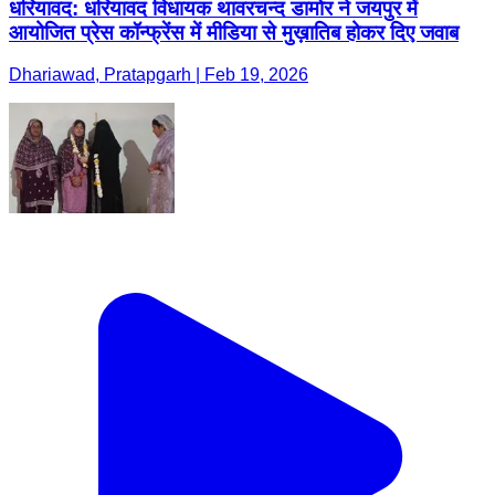
धरियावद: धरियावद विधायक थावरचन्द डामोर ने जयपुर में
आयोजित प्रेस कॉन्फ्रेंस में मीडिया से मुख़ातिब होकर दिए जवाब
Dhariawad, Pratapgarh | Feb 19, 2026